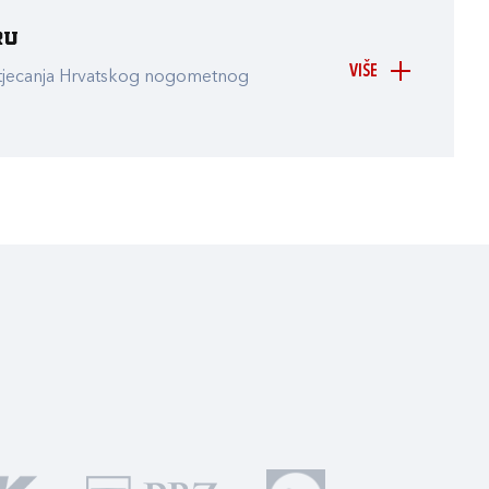
ru
VIŠE
atjecanja Hrvatskog nogometnog