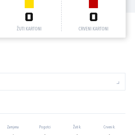
0
0
ŽUTI KARTONI
CRVENI KARTONI
Zamjena
Pogotci
Žuti k.
Crveni k.