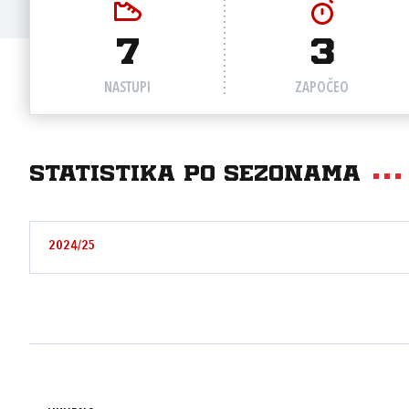
7
3
NASTUPI
ZAPOČEO
Statistika po sezonama
2024/25