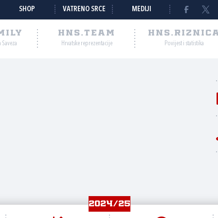
SHOP
VATRENO SRCE
MEDIJI
MILY
HNS.TEAM
HNS.RIZNIC
a Saveza
Hrvatske reprezentacije
Povijest i statistika
2024/25