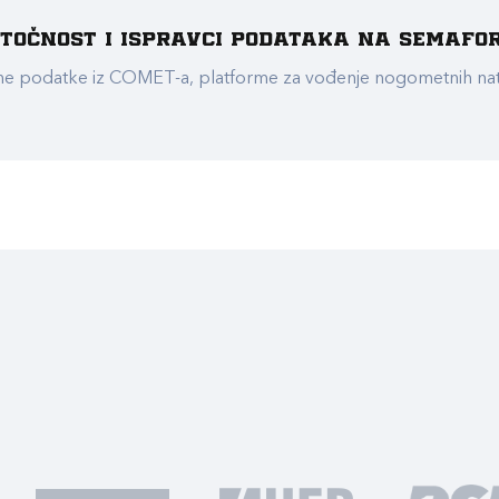
e točnost i ispravci podataka na Semafo
ualne podatke iz COMET-a, platforme za vođenje nogometnih n