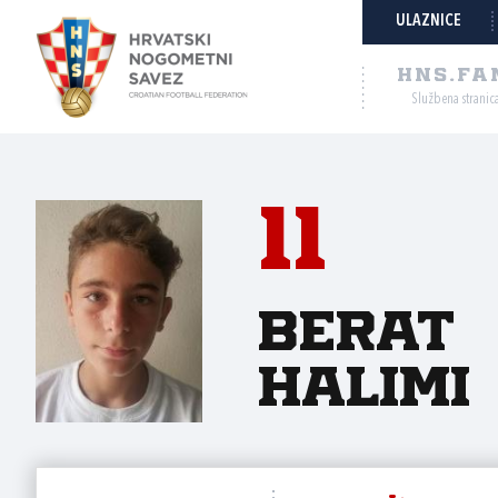
ULAZNICE
HNS.FA
Službena stranic
11
Berat
Halimi