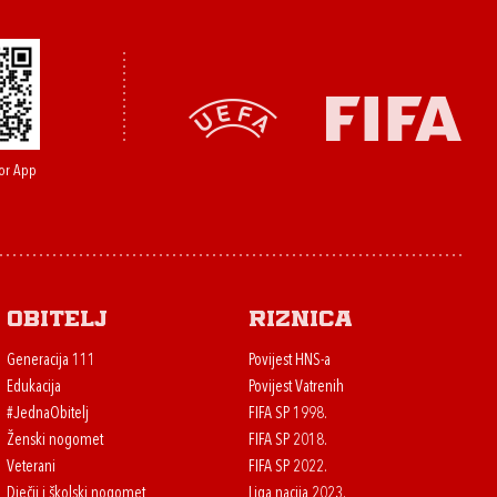
or App
Obitelj
Riznica
Generacija 111
Povijest HNS-a
Edukacija
Povijest Vatrenih
#JednaObitelj
FIFA SP 1998.
Ženski nogomet
FIFA SP 2018.
Veterani
FIFA SP 2022.
Dječji i školski nogomet
Liga nacija 2023.