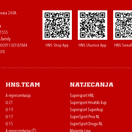
ovara 269A
a
61555
.family
HNS Shop App
HNS Ulaznice App
HNS Semaf
400091100187844
078
HNS.team
Natjecanja
A reprezentacija
Supersport HNL
U-21
Supersport Hrvatski kup
U-19
Supersport Superkup
U-17
SuperSport Prva NL
U-15
SuperSport Druga NL
A reprezentacija (Ž)
Magenta Liga