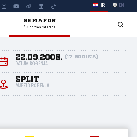
HR
EN
A
SEMAFOR
Sva domaća natjecanja
22.09.2008.
(17 godina)
DATUM ROĐENJA
Split
MJESTO ROĐENJA