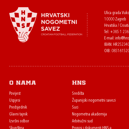
Ulica grada Vuk
10000 Zagreb
Hrvatska / Croati
Tel:
+385 1 23
E-mail:
info@hns
IBAN: HR2523
OIB: 08516152
O nama
HNS
Povijest
Središta
Uspjesi
Županijski nogometni savezi
Predsjednik
Suci
Glavni tajnik
Nogometna akademija
Izvršni odbor
Arbitražni sud
Skupština
Propisi i dokumenti HNS-a