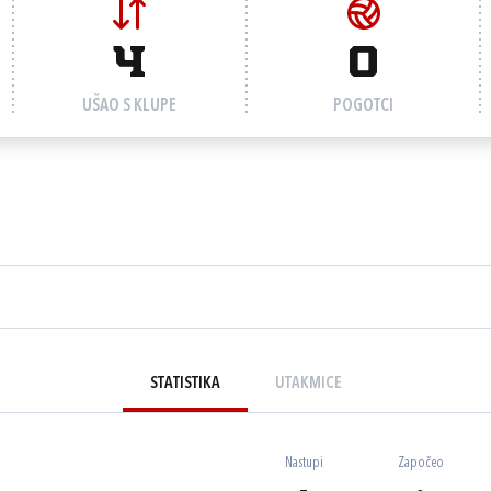
4
0
UŠAO S KLUPE
POGOTCI
STATISTIKA
UTAKMICE
Nastupi
Započeo