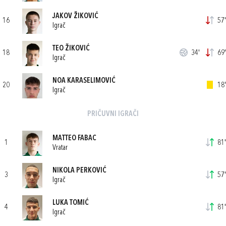
JAKOV ŽIKOVIĆ
16
57'
Igrač
TEO ŽIKOVIĆ
18
34'
69'
Igrač
NOA KARASELIMOVIĆ
20
18'
Igrač
PRIČUVNI IGRAČI
MATTEO FABAC
1
81'
Vratar
NIKOLA PERKOVIĆ
3
57'
Igrač
LUKA TOMIĆ
4
81'
Igrač