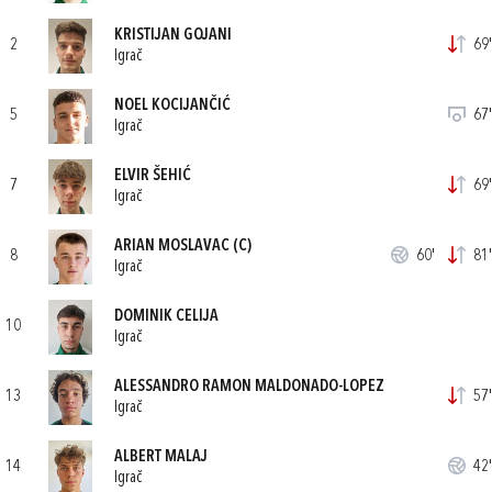
KRISTIJAN GOJANI
2
69'
Igrač
NOEL KOCIJANČIĆ
5
67'
Igrač
ELVIR ŠEHIĆ
7
69'
Igrač
ARIAN MOSLAVAC
(C)
8
60'
81'
Igrač
DOMINIK CELIJA
10
Igrač
ALESSANDRO RAMON MALDONADO-LOPEZ
13
57'
Igrač
ALBERT MALAJ
14
42'
Igrač