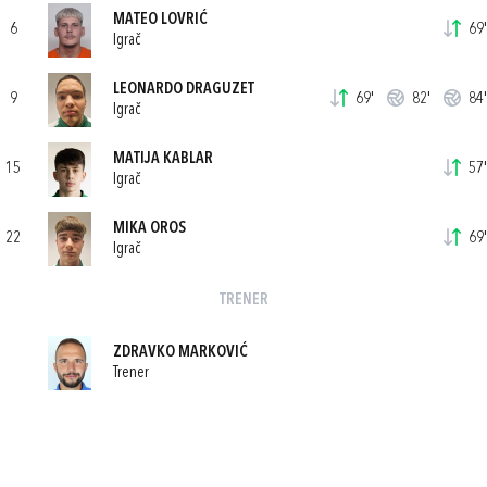
MATEO LOVRIĆ
6
69'
Igrač
LEONARDO DRAGUZET
9
69'
82'
84'
Igrač
MATIJA KABLAR
15
57'
Igrač
MIKA OROS
22
69'
Igrač
TRENER
ZDRAVKO MARKOVIĆ
Trener