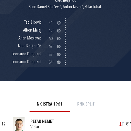
Gledatelja: 60
Suci: Daniel Starčević, Antun Taranić, Petar Tubak.
Teo Žiković
34'
Albert Malaj
42'
Arian Moslavac
60'
Noel Kocijančić
67'
Leonardo Draguzet
82'
Leonardo Draguzet
84'
NK ISTRA 1961
RNK SPLIT
PETAR NEMET
12
81'
Vratar