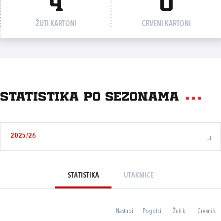
4
0
ŽUTI KARTONI
CRVENI KARTONI
Statistika po sezonama
2025/26
STATISTIKA
UTAKMICE
Nastupi
Pogotci
Žuti k.
Crveni k.