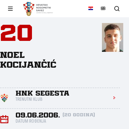
20
Noel
Kocijančić
HNK Segesta
TRENUTNI KLUB
09.06.2006.
(20 godina)
DATUM ROĐENJA