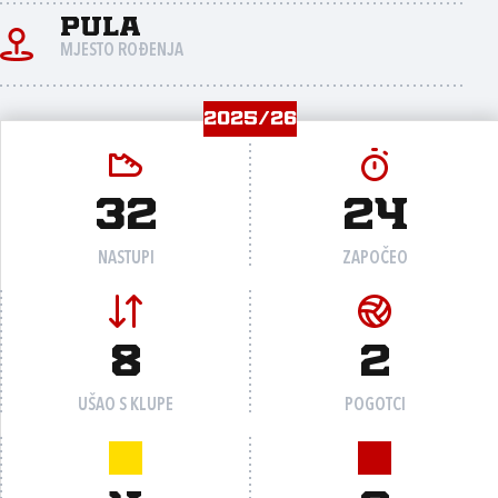
Pula
MJESTO ROĐENJA
2025/26
32
24
NASTUPI
ZAPOČEO
8
2
UŠAO S KLUPE
POGOTCI