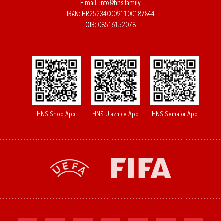
E-mail:
info@hns.family
IBAN: HR2523400091100187844
OIB: 08516152078
HNS Shop App
HNS Ulaznice App
HNS Semafor App