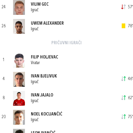
VILIM GEC
24
57'
Igrač
UWEM ALEXANDER
26
78'
Igrač
PRIČUVNI IGRAČI
FILIP HOLJEVAC
1
Vratar
IVAN BJELIVUK
4
46'
Igrač
IVAN JAJALO
8
62'
Igrač
NOEL KOCIJANČIĆ
20
75'
Igrač