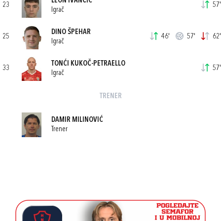
LEON IVANČIĆ
23
57'
Igrač
DINO ŠPEHAR
25
46'
57'
62'
Igrač
TONĆI KUKOČ-PETRAELLO
33
57'
Igrač
TRENER
DAMIR MILINOVIĆ
Trener