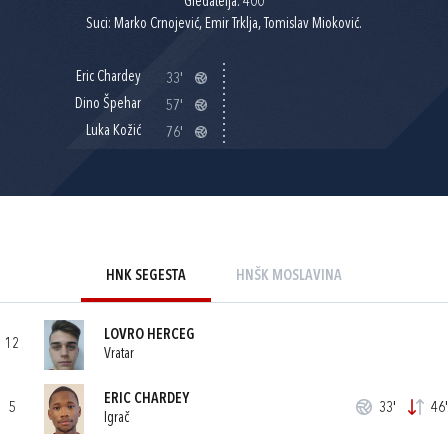
Gledatelja: 400
Suci: Marko Crnojević, Emir Trklja, Tomislav Mioković.
Eric Chardey
33'
Dino Špehar
57'
Luka Kožić
76'
HNK SEGESTA
HNŠK MOSLAVINA
LOVRO HERCEG
12
Vratar
ERIC CHARDEY
5
33'
46'
Igrač