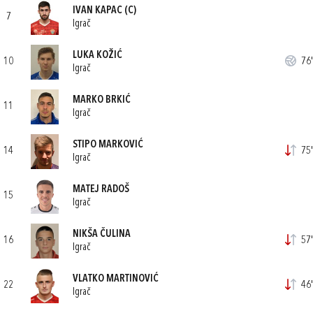
IVAN KAPAC
(C)
7
Igrač
LUKA KOŽIĆ
10
76'
Igrač
MARKO BRKIĆ
11
Igrač
STIPO MARKOVIĆ
14
75'
Igrač
MATEJ RADOŠ
15
Igrač
NIKŠA ČULINA
16
57'
Igrač
VLATKO MARTINOVIĆ
22
46'
Igrač