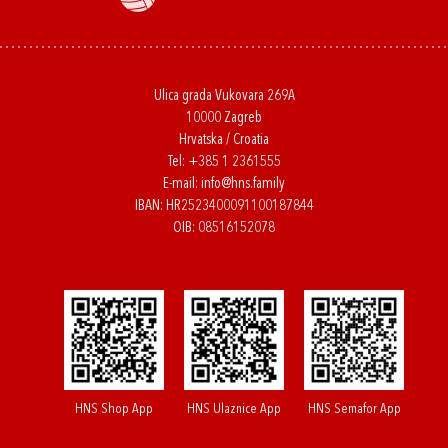
Ulica grada Vukovara 269A
10000 Zagreb
Hrvatska / Croatia
Tel:
+385 1 2361555
E-mail:
info@hns.family
IBAN: HR2523400091100187844
OIB: 08516152078
HNS Shop App
HNS Ulaznice App
HNS Semafor App