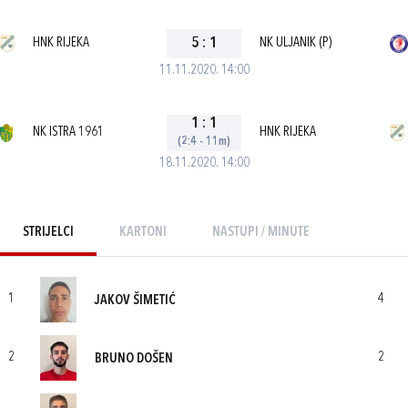
HNK RIJEKA
5
:
1
NK ULJANIK (P)
11.11.2020. 14:00
1
:
1
NK ISTRA 1961
HNK RIJEKA
(2:4 - 11m)
18.11.2020. 14:00
STRIJELCI
KARTONI
NASTUPI / MINUTE
1
4
JAKOV ŠIMETIĆ
2
2
BRUNO DOŠEN