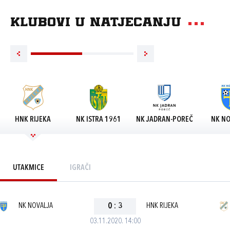
Klubovi u natjecanju
HNK RIJEKA
NK ISTRA 1961
NK JADRAN-POREČ
NK NO
UTAKMICE
IGRAČI
NK NOVALJA
0
:
3
HNK RIJEKA
03.11.2020. 14:00