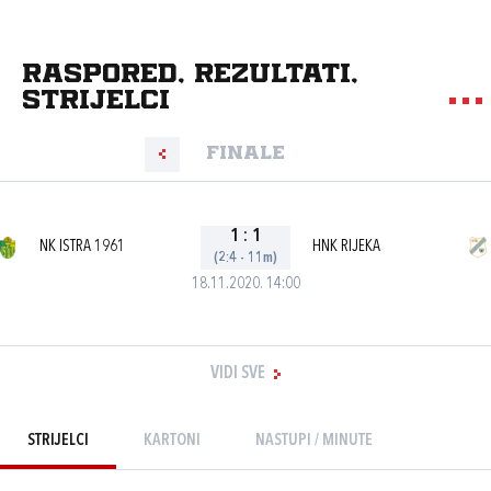
Raspored, rezultati,
strijelci
Finale
1
:
1
NK ISTRA 1961
HNK RIJEKA
(2:4 - 11m)
18.11.2020. 14:00
VIDI SVE
STRIJELCI
KARTONI
NASTUPI / MINUTE