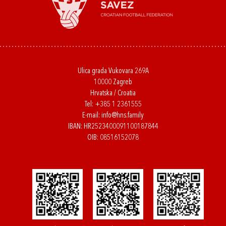
Ulica grada Vukovara 269A
10000 Zagreb
Hrvatska / Croatia
Tel:
+385 1 2361555
E-mail:
info@hns.family
IBAN: HR2523400091100187844
OIB: 08516152078