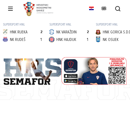
SUPERSPORT HNL
SUPERSPORT HNL
SUPERSPORT HNL
HNK RIJEKA
2
NK VARAŽDIN
2
HNK GORICA S.D.
NK RUDEŠ
1
HNK HAJDUK
1
NK OSIJEK
semafor
SEMAFO