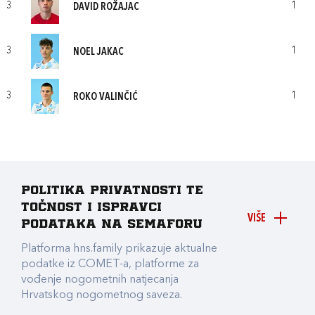
3
1
DAVID ROŽAJAC
3
1
NOEL JAKAC
3
1
ROKO VALINČIĆ
Politika privatnosti te
točnost i ispravci
VIŠE
podataka na Semaforu
Platforma hns.family prikazuje aktualne
podatke iz COMET-a, platforme za
vođenje nogometnih natjecanja
Hrvatskog nogometnog saveza.