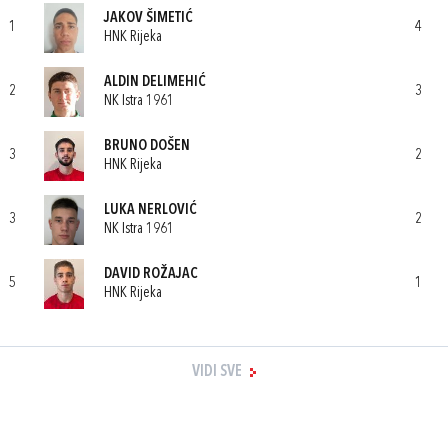
JAKOV ŠIMETIĆ
1
4
HNK Rijeka
ALDIN DELIMEHIĆ
2
3
NK Istra 1961
BRUNO DOŠEN
3
2
HNK Rijeka
LUKA NERLOVIĆ
3
2
NK Istra 1961
DAVID ROŽAJAC
5
1
HNK Rijeka
VIDI SVE