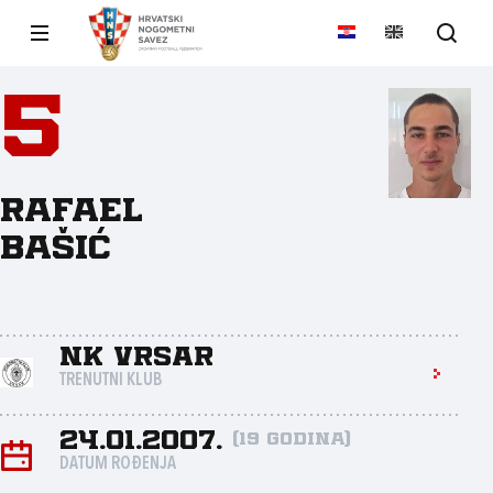
5
Rafael
Bašić
NK Vrsar
TRENUTNI KLUB
24.01.2007.
(19 godina)
DATUM ROĐENJA