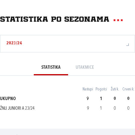
Statistika po sezonama
2023/24
STATISTIKA
UTAKMICE
Nastupi
Pogotci
Žuti k.
Crveni k.
UKUPNO
9
1
0
0
ŽNLI JUNIORI A 23/24
9
1
0
0