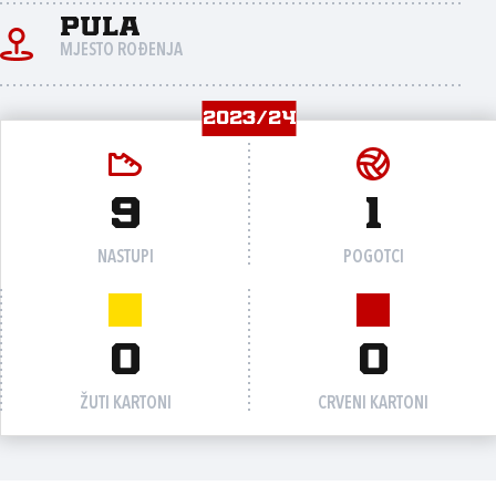
Pula
MJESTO ROĐENJA
2023/24
9
1
NASTUPI
POGOTCI
0
0
ŽUTI KARTONI
CRVENI KARTONI