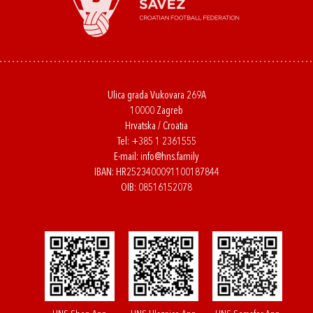
Ulica grada Vukovara 269A
10000 Zagreb
Hrvatska / Croatia
Tel:
+385 1 2361555
E-mail:
info@hns.family
IBAN: HR2523400091100187844
OIB: 08516152078