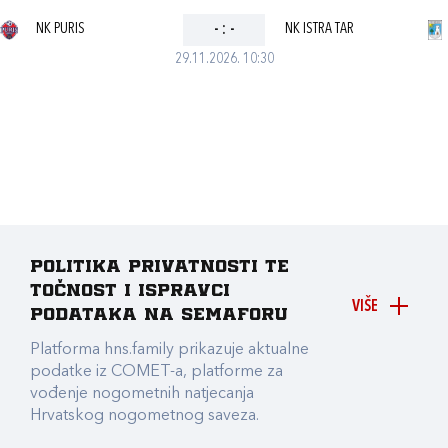
NK PURIS
-
:
-
NK ISTRA TAR
29.11.2026. 10:30
Politika privatnosti te
točnost i ispravci
VIŠE
podataka na Semaforu
Platforma hns.family prikazuje aktualne
podatke iz COMET-a, platforme za
vođenje nogometnih natjecanja
Hrvatskog nogometnog saveza.