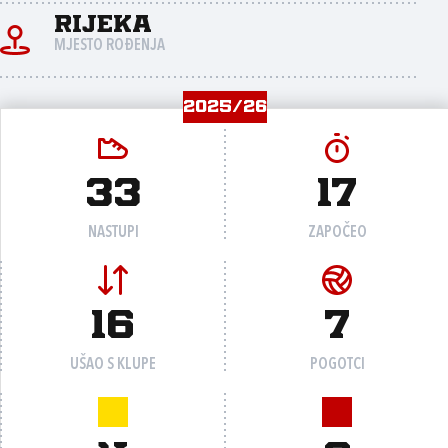
Rijeka
MJESTO ROĐENJA
2025/26
33
17
NASTUPI
ZAPOČEO
16
7
UŠAO S KLUPE
POGOTCI