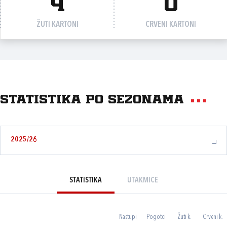
4
0
ŽUTI KARTONI
CRVENI KARTONI
Statistika po sezonama
2025/26
STATISTIKA
UTAKMICE
Nastupi
Pogotci
Žuti k.
Crveni k.