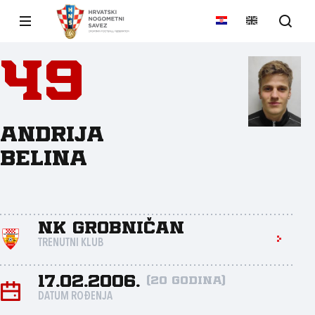
49
Andrija
Belina
NK Grobničan
TRENUTNI KLUB
17.02.2006.
(20 godina)
DATUM ROĐENJA