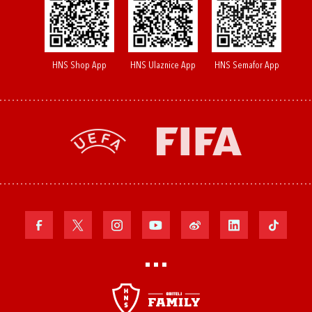
HNS Shop App
HNS Ulaznice App
HNS Semafor App