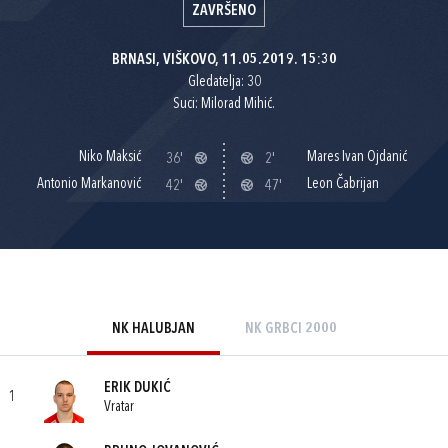
ZAVRŠENO
BRNASI, VIŠKOVO, 11.05.2019. 15:30
Gledatelja: 30
Suci: Milorad Mihić.
Niko Maksić
Mares Ivan Ojdanić
36'
2'
Antonio Markanović
Leon Čabrijan
42'
47'
NK HALUBJAN
NK GRBCI 2000
ERIK DUKIĆ
1
Vratar