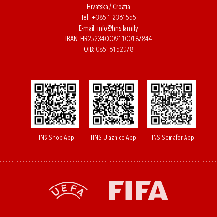
Hrvatska / Croatia
Tel:
+385 1 2361555
E-mail:
info@hns.family
IBAN: HR2523400091100187844
OIB: 08516152078
HNS Shop App
HNS Ulaznice App
HNS Semafor App