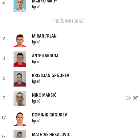
MARKO MADY
91
Igrač
PRIČUVNI IGRAČI
MIRAN FRLAN
2
Igrač
ANTE KARDUM
3
Igrač
KRISTIJAN GRGUREV
6
Igrač
NIKO MAKSIĆ
9
36'
Igrač
DOMINIK GRGUREV
12
Igrač
MATHIAS HRKALOVIĆ
14