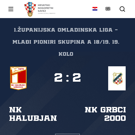
1.Županijska omladinska liga -
Mlađi pioniri Skupina A 18/19, 19.
kolo
2
:
2
NK
NK Grbci
Halubjan
2000