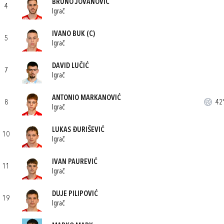
BRUNO JOVANOVIĆ
4
Igrač
IVANO BUK
(C)
5
Igrač
DAVID LUČIĆ
7
Igrač
ANTONIO MARKANOVIĆ
8
42'
Igrač
LUKAS ĐURIŠEVIĆ
10
Igrač
IVAN PAUREVIĆ
11
Igrač
DUJE PILIPOVIĆ
19
Igrač