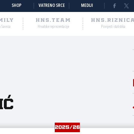
SHOP
VATRENO SRCE
MEDIJI
MILY
HNS.TEAM
HNS.RIZNIC
a Saveza
Hrvatske reprezentacije
Povijest i statistika
ić
2025/26