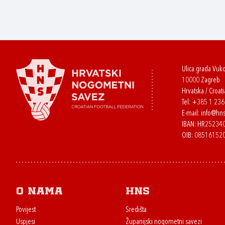
Ulica grada Vuk
10000 Zagreb
Hrvatska / Croati
Tel:
+385 1 23
E-mail:
info@hns
IBAN: HR2523
OIB: 08516152
O nama
HNS
Povijest
Središta
Uspjesi
Županijski nogometni savezi