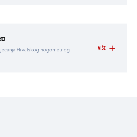
ru
VIŠE
atjecanja Hrvatskog nogometnog