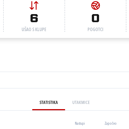
6
0
UŠAO S KLUPE
POGOTCI
STATISTIKA
UTAKMICE
Nastupi
Započeo