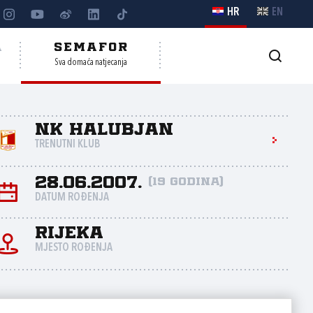
HR
EN
A
SEMAFOR
Sva domaća natjecanja
NK Halubjan
TRENUTNI KLUB
28.06.2007.
(19 godina)
DATUM ROĐENJA
Rijeka
MJESTO ROĐENJA