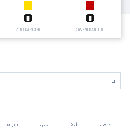
0
0
ŽUTI KARTONI
CRVENI KARTONI
Zamjena
Pogotci
Žuti k.
Crveni k.