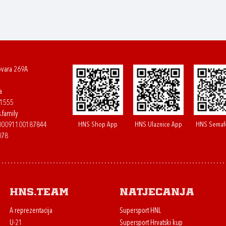
ovara 269A
a
61555
.family
HNS Shop App
HNS Ulaznice App
HNS Semaf
400091100187844
078
HNS.team
Natjecanja
A reprezentacija
Supersport HNL
U-21
Supersport Hrvatski kup