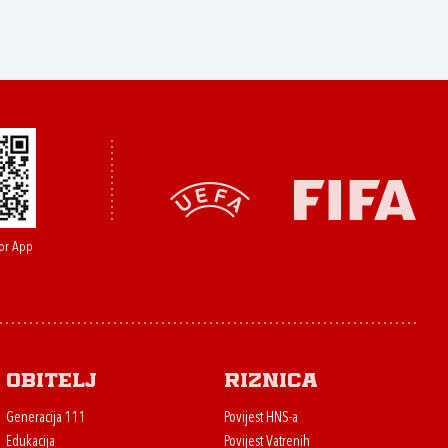
or App
Obitelj
Riznica
Generacija 111
Povijest HNS-a
Edukacija
Povijest Vatrenih