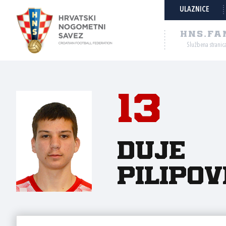
ULAZNICE
HNS.FA
Službena stranic
13
Duje
Pilipov