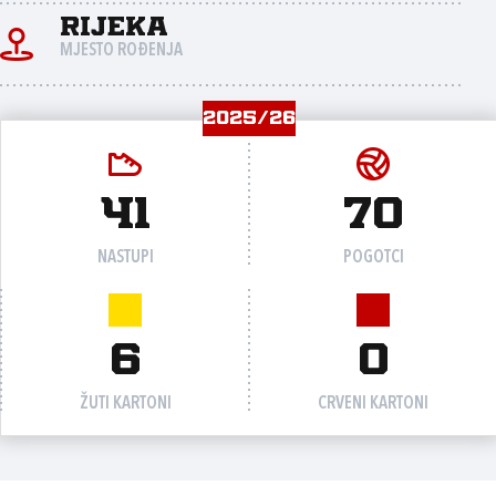
Rijeka
MJESTO ROĐENJA
2025/26
41
70
NASTUPI
POGOTCI
6
0
ŽUTI KARTONI
CRVENI KARTONI