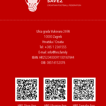
Ulica grada Vukovara 269A
10000 Zagreb
Hrvatska / Croatia
Tel:
+385 1 2361555
E-mail:
info@hns.family
IBAN: HR2523400091100187844
OIB: 08516152078
HNS Shop App
HNS Ulaznice App
HNS Semafor App