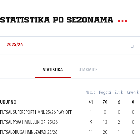
Statistika po sezonama
2025/26
STATISTIKA
UTAKMICE
Nastupi
Pogotci
Žuti k.
Crveni k.
UKUPNO
41
70
6
0
FUTSAL SUPERSPORT HMNL 25/26 PLAY OFF
1
0
0
0
FUTSAL PRVA HMNL JUNIORI 25/26
9
13
2
0
FUTSAL-DRUGA HMNL-ZAPAD 25/26
11
20
1
0