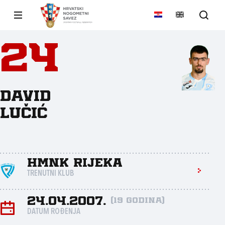
24
David
Lučić
HMNK Rijeka
TRENUTNI KLUB
24.04.2007.
(19 godina)
DATUM ROĐENJA