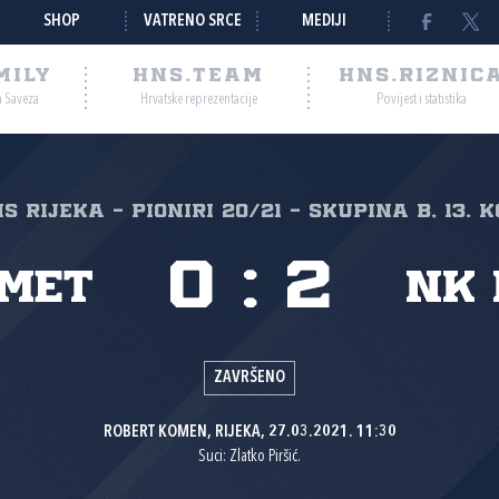
SHOP
VATRENO SRCE
MEDIJI
MILY
HNS.TEAM
HNS.RIZNIC
a Saveza
Hrvatske reprezentacije
Povijest i statistika
NS Rijeka - pioniri 20/21 - skupina B, 13. 
0
:
2
met
NK 
ZAVRŠENO
ROBERT KOMEN, RIJEKA, 27.03.2021. 11:30
Suci: Zlatko Piršić.