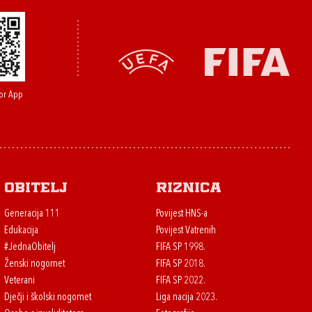
or App
Obitelj
Riznica
Generacija 111
Povijest HNS-a
Edukacija
Povijest Vatrenih
#JednaObitelj
FIFA SP 1998.
Ženski nogomet
FIFA SP 2018.
Veterani
FIFA SP 2022.
Dječji i školski nogomet
Liga nacija 2023.