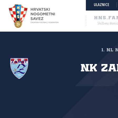
ULAZNICE
HNS.FA
Službena stranic
1. NL 
NK Za