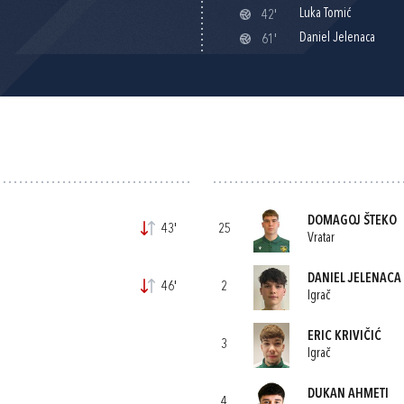
Luka Tomić
42'
Daniel Jelenaca
61'
DOMAGOJ ŠTEKO
43'
25
Vratar
DANIEL JELENACA
46'
2
Igrač
ERIC KRIVIČIĆ
3
Igrač
DUKAN AHMETI
4