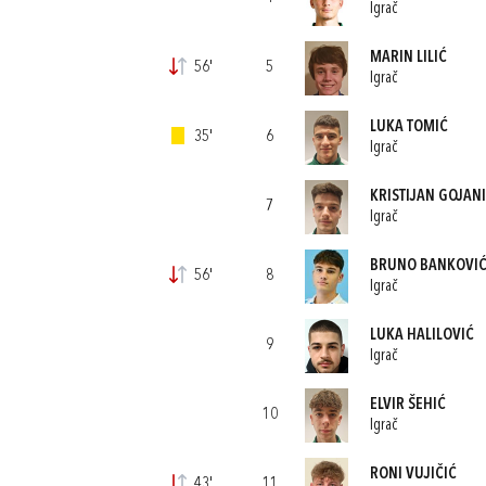
Igrač
MARIN LILIĆ
56'
5
Igrač
LUKA TOMIĆ
35'
6
Igrač
KRISTIJAN GOJANI
7
Igrač
BRUNO BANKOVI
56'
8
Igrač
LUKA HALILOVIĆ
9
Igrač
ELVIR ŠEHIĆ
10
Igrač
RONI VUJIČIĆ
43'
11