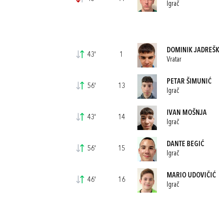
Igrač
DOMINIK JADREŠ
43'
1
Vratar
PETAR ŠIMUNIĆ
56'
13
Igrač
IVAN MOŠNJA
43'
14
Igrač
DANTE BEGIĆ
56'
15
Igrač
MARIO UDOVIČIĆ
46'
16
Igrač