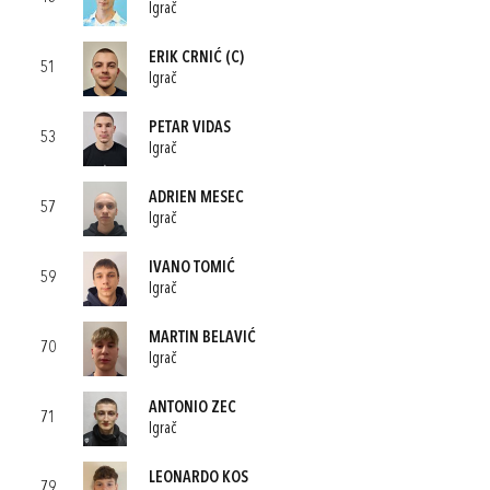
Igrač
ERIK CRNIĆ
(C)
51
Igrač
PETAR VIDAS
53
Igrač
ADRIEN MESEC
57
Igrač
IVANO TOMIĆ
59
Igrač
MARTIN BELAVIĆ
70
Igrač
ANTONIO ZEC
71
Igrač
LEONARDO KOS
79