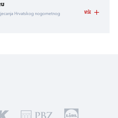
ru
VIŠE
atjecanja Hrvatskog nogometnog