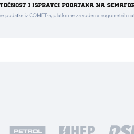
e točnost i ispravci podataka na Semafo
ualne podatke iz COMET-a, platforme za vođenje nogometnih n