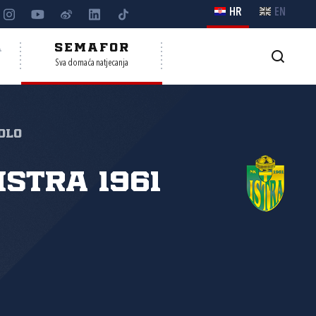
HR
EN
A
SEMAFOR
Sva domaća natjecanja
kolo
Istra 1961