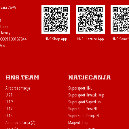
ovara 269A
a
61555
.family
HNS Shop App
HNS Ulaznice App
HNS Semaf
400091100187844
078
HNS.team
Natjecanja
A reprezentacija
Supersport HNL
U-21
Supersport Hrvatski kup
U-19
Supersport Superkup
U-17
SuperSport Prva NL
U-15
SuperSport Druga NL
A reprezentacija (Ž)
Magenta Liga