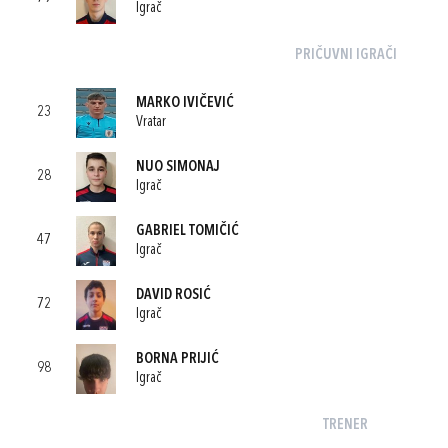
Igrač
PRIČUVNI IGRAČI
MARKO IVIČEVIĆ
23
Vratar
NUO SIMONAJ
28
Igrač
GABRIEL TOMIČIĆ
47
Igrač
DAVID ROSIĆ
72
Igrač
BORNA PRIJIĆ
98
Igrač
TRENER