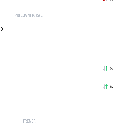
PRIČUVNI IGRAČI
KO
67'
67'
TRENER