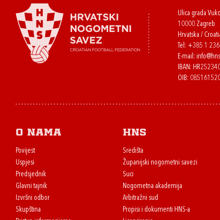
Ulica grada Vuk
10000 Zagreb
Hrvatska / Croati
Tel:
+385 1 23
E-mail:
info@hns
IBAN: HR2523
OIB: 08516152
O nama
HNS
Povijest
Središta
Uspjesi
Županijski nogometni savezi
Predsjednik
Suci
Glavni tajnik
Nogometna akademija
Izvršni odbor
Arbitražni sud
Skupština
Propisi i dokumenti HNS-a