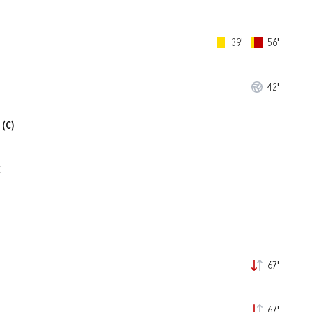
39'
56'
42'
(C)
Ć
67'
67'