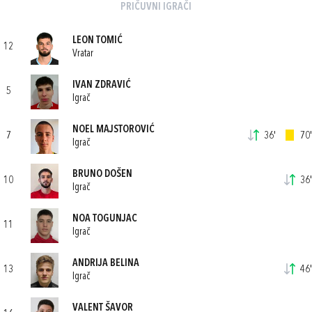
PRIČUVNI IGRAČI
LEON TOMIĆ
12
Vratar
IVAN ZDRAVIĆ
5
Igrač
NOEL MAJSTOROVIĆ
7
36'
70'
Igrač
BRUNO DOŠEN
10
36'
Igrač
NOA TOGUNJAC
11
Igrač
ANDRIJA BELINA
13
46'
Igrač
VALENT ŠAVOR