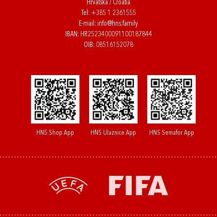
Hrvatska / Croatia
Tel:
+385 1 2361555
E-mail:
info@hns.family
IBAN: HR2523400091100187844
OIB: 08516152078
HNS Shop App
HNS Ulaznice App
HNS Semafor App