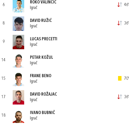
ROKO VALINČIĆ
6
46'
Igrač
DAVID RUŽIĆ
8
36'
Igrač
LUCAS PRECETTI
9
Igrač
PETAR KOŽUL
14
Igrač
FRANE BENO
15
70'
Igrač
DAVID ROŽAJAC
17
36'
Igrač
IVANO BUBNIČ
18
Igrač