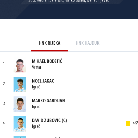
Suci: Vedran Jelenčić, Marko Balen, Nenad Pjevac.
HNK RIJEKA
HNK HAJDUK
MIHAEL BODETIĆ
1
Vratar
NOEL JAKAC
2
Igrač
MARKO GARDIJAN
3
Igrač
DAVID ZUBOVIĆ
(C)
4
49'
Igrač