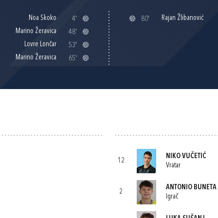
Noa Skoko
Rajan Žlibanović
4'
80'
Marino Žeravica
48'
Lovre Lončar
53'
Marino Žeravica
65'
NIKO VUČETIĆ
12
Vratar
ANTONIO BUNETA
2
Igrač