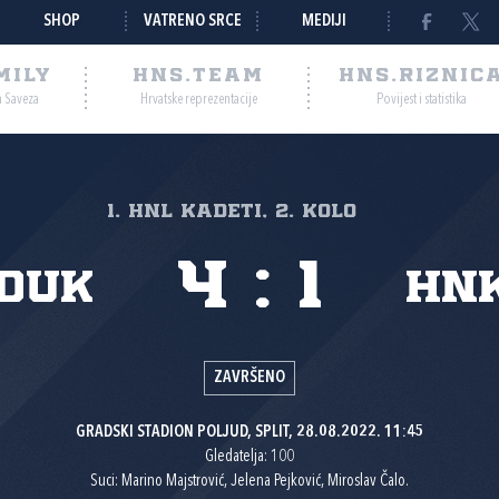
SHOP
VATRENO SRCE
MEDIJI
MILY
HNS.TEAM
HNS.RIZNIC
a Saveza
Hrvatske reprezentacije
Povijest i statistika
1. HNL Kadeti, 2. kolo
4
:
1
duk
HNK
ZAVRŠENO
GRADSKI STADION POLJUD, SPLIT, 28.08.2022. 11:45
Gledatelja: 100
Suci: Marino Majstrović, Jelena Pejković, Miroslav Čalo.