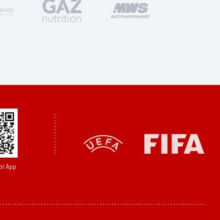
or App