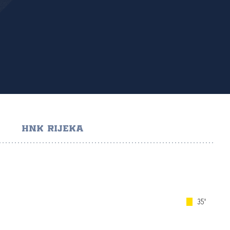
HNK RIJEKA
35'