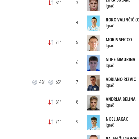
LUKA SUŠANJ
81'
3
Igrač
ROKO VALINČIĆ
(C
4
Igrač
MORIS SFICCO
71'
5
Igrač
STIPE ŠIMURINA
6
Igrač
ADRIANO RIZVIĆ
48'
65'
7
Igrač
ANDRIJA BELINA
81'
8
Igrač
NOEL JAKAC
71'
9
Igrač