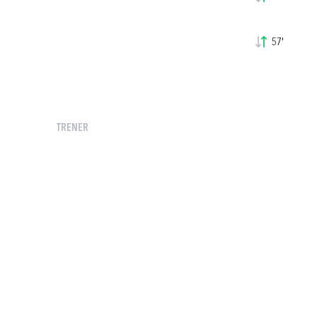
57'
TRENER