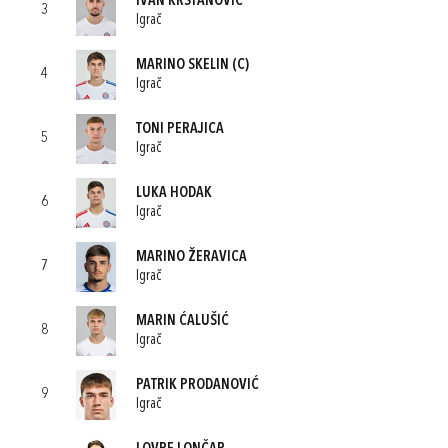
IVAN KRSTANOVIĆ
3
Igrač
MARINO SKELIN
(C)
4
Igrač
TONI PERAJICA
5
Igrač
LUKA HODAK
6
Igrač
MARINO ŽERAVICA
7
Igrač
MARIN ĆALUŠIĆ
8
Igrač
PATRIK PRODANOVIĆ
9
Igrač