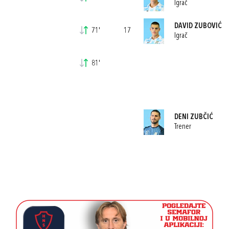
Igrač
DAVID ZUBOVIĆ
71'
17
Igrač
81'
DENI ZUBČIĆ
Trener