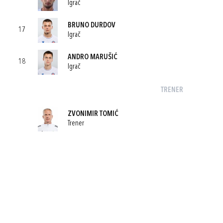
Igrač
BRUNO DURDOV
17
Igrač
ANDRO MARUŠIĆ
18
Igrač
TRENER
ZVONIMIR TOMIĆ
Trener