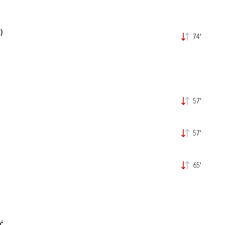
)
74'
57'
57'
65'