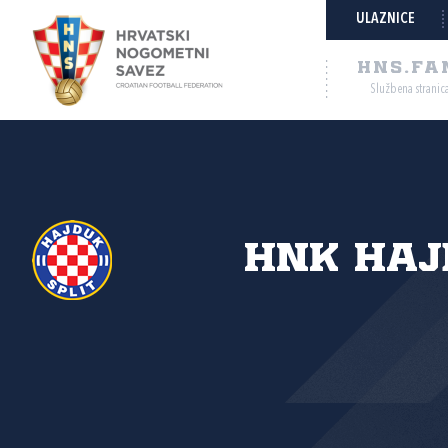
ULAZNICE
HNS.FA
Službena stranic
HNK Haj