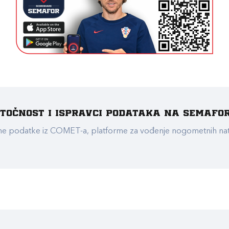
e točnost i ispravci podataka na Semafo
ualne podatke iz COMET-a, platforme za vođenje nogometnih n