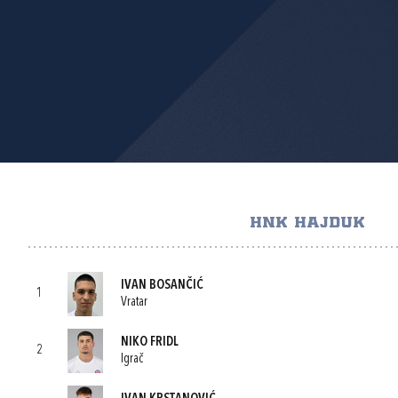
HNK HAJDUK
IVAN BOSANČIĆ
1
Vratar
NIKO FRIDL
2
Igrač