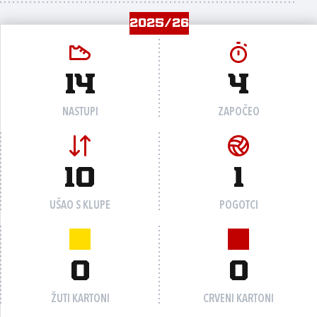
2025/26
14
4
NASTUPI
ZAPOČEO
10
1
UŠAO S KLUPE
POGOTCI
0
0
ŽUTI KARTONI
CRVENI KARTONI