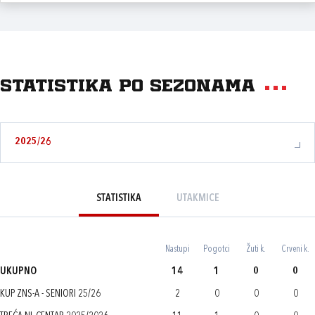
Statistika po sezonama
2025/26
STATISTIKA
UTAKMICE
Nastupi
Pogotci
Žuti k.
Crveni k.
UKUPNO
14
1
0
0
KUP ZNS-A - SENIORI 25/26
2
0
0
0