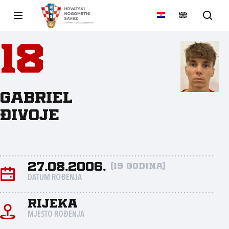
18
Gabriel
Đivoje
27.08.2006.
(19 godina)
DATUM ROĐENJA
Rijeka
MJESTO ROĐENJA