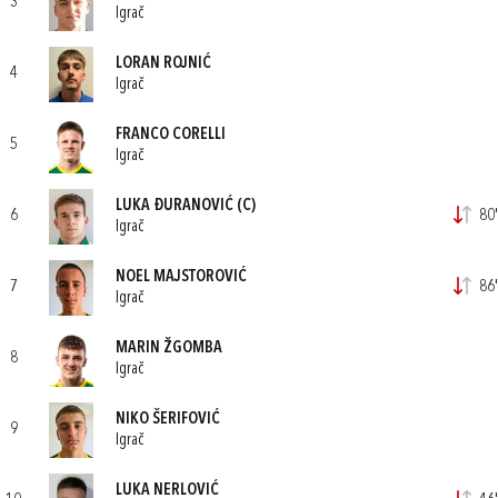
3
Igrač
LORAN ROJNIĆ
4
Igrač
FRANCO CORELLI
5
Igrač
LUKA ĐURANOVIĆ
(C)
6
80'
Igrač
NOEL MAJSTOROVIĆ
7
86'
Igrač
MARIN ŽGOMBA
8
Igrač
NIKO ŠERIFOVIĆ
9
Igrač
LUKA NERLOVIĆ