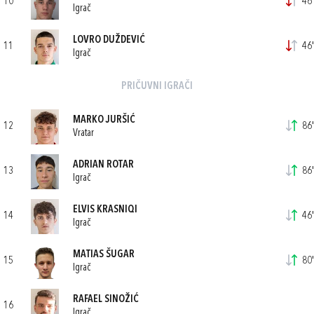
10
46'
Igrač
LOVRO DUŽDEVIĆ
11
46'
Igrač
PRIČUVNI IGRAČI
MARKO JURŠIĆ
12
86'
Vratar
ADRIAN ROTAR
13
86'
Igrač
ELVIS KRASNIQI
14
46'
Igrač
MATIAS ŠUGAR
15
80'
Igrač
RAFAEL SINOŽIĆ
16
Igrač