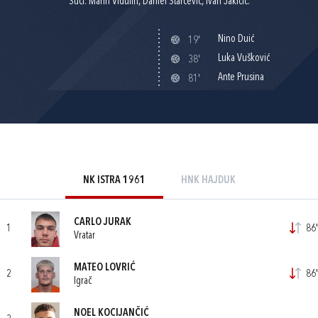
Suci: Marin Vidulin, Daniel Starčević, Ivan Jakičić.
Nino Duić
19'
Luka Vušković
38'
Ante Prusina
81'
NK ISTRA 1961
HNK HAJDUK
CARLO JURAK
1
86'
Vratar
MATEO LOVRIĆ
2
86'
Igrač
NOEL KOCIJANČIĆ