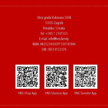
Ulica grada Vukovara 269A
10000 Zagreb
Hrvatska / Croatia
Tel:
+385 1 2361555
E-mail:
info@hns.family
IBAN: HR2523400091100187844
OIB: 08516152078
HNS Shop App
HNS Ulaznice App
HNS Semafor App