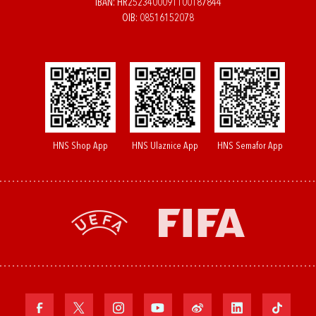
IBAN: HR2523400091100187844
OIB: 08516152078
HNS Shop App
HNS Ulaznice App
HNS Semafor App