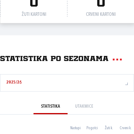
0
0
ŽUTI KARTONI
CRVENI KARTONI
Statistika po sezonama
2025/26
STATISTIKA
UTAKMICE
Nastupi
Pogotci
Žuti k.
Crveni k.