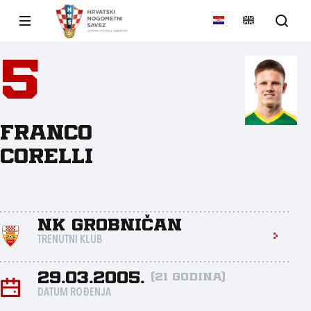
5
Franco
Corelli
NK Grobničan
TRENUTNI KLUB
29.03.2005.
(21 godina)
DATUM ROĐENJA