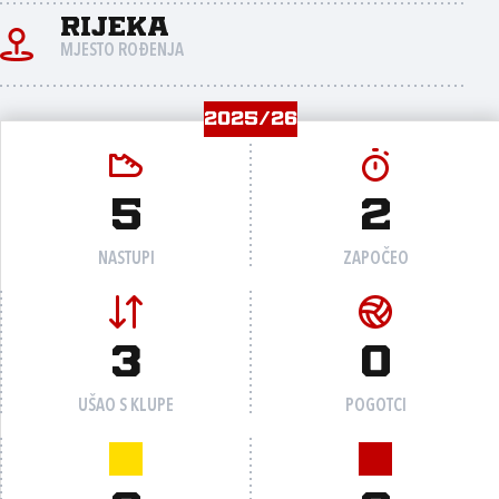
Rijeka
MJESTO ROĐENJA
2025/26
5
2
NASTUPI
ZAPOČEO
3
0
UŠAO S KLUPE
POGOTCI