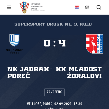
SuperSport Druga NL, 3. kolo
0
:
4
NK Jadran-
NK Mladost
Poreč
Ždralovi
ZAVRŠENO
VELI JOŽE, POREČ, 02.09.2023. 16:30