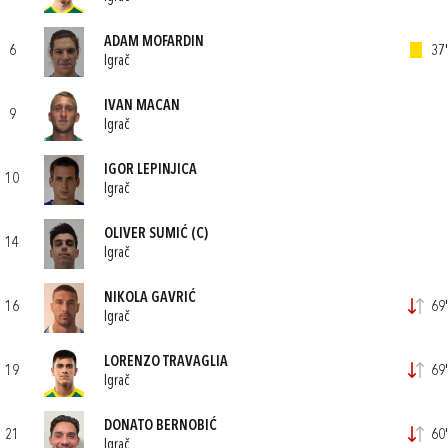
ADAM MOFARDIN
6
37'
Igrač
IVAN MACAN
9
Igrač
IGOR LEPINJICA
10
Igrač
OLIVER SUMIĆ
(C)
14
Igrač
NIKOLA GAVRIĆ
16
69'
Igrač
LORENZO TRAVAGLIA
19
69'
Igrač
DONATO BERNOBIĆ
21
60'
Igrač