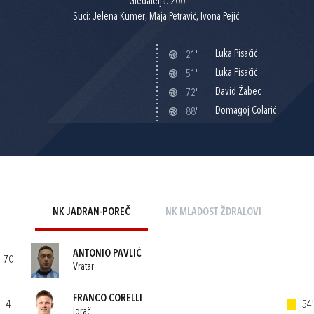
Gledatelja: 200
Suci: Jelena Kumer, Maja Petravić, Ivona Pejić.
Luka Pisačić
21'
Luka Pisačić
51'
David Žabec
72'
Domagoj Colarić
88'
NK JADRAN-POREČ
NK MLADOST ŽDRALOVI
ANTONIO PAVLIĆ
70
Vratar
FRANCO CORELLI
4
54'
Igrač