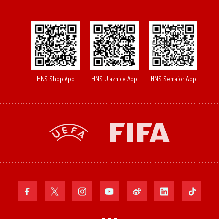
HNS Shop App
HNS Ulaznice App
HNS Semafor App