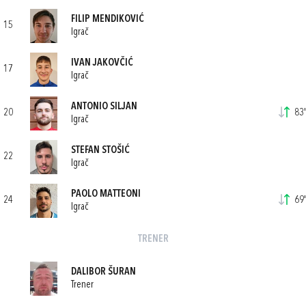
FILIP MENDIKOVIĆ
15
Igrač
IVAN JAKOVČIĆ
17
Igrač
ANTONIO SILJAN
20
83'
Igrač
STEFAN STOŠIĆ
22
Igrač
PAOLO MATTEONI
24
69'
Igrač
TRENER
DALIBOR ŠURAN
Trener