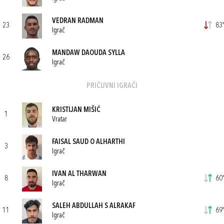
VEDRAN RADMAN
23
83'
Igrač
MANDAW DAOUDA SYLLA
26
Igrač
PRIČUVNI IGRAČI
KRISTIJAN MIŠIĆ
1
Vratar
FAISAL SAUD O ALHARTHI
3
Igrač
IVAN AL THARWAN
8
60'
Igrač
SALEH ABDULLAH S ALRAKAF
11
69'
Igrač