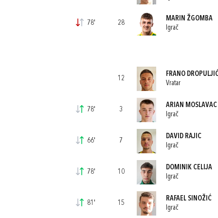
MARIN ŽGOMBA
78'
28
Igrač
FRANO DROPULJI
12
Vratar
ARIAN MOSLAVAC
78'
3
Igrač
DAVID RAJIC
66'
7
Igrač
DOMINIK CELIJA
78'
10
Igrač
RAFAEL SINOŽIĆ
81'
15
Igrač