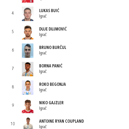
LUKAS BUIĆ
4
Igrač
DUJE DUJMOVIĆ
5
Igrač
BRUNO BURČUL
6
Igrač
BORNA PANIĆ
7
Igrač
ROKO BEGONJA
8
Igrač
NIKO GAJZLER
9
Igrač
ANTOINE RYAN COUPLAND
10
Igrač