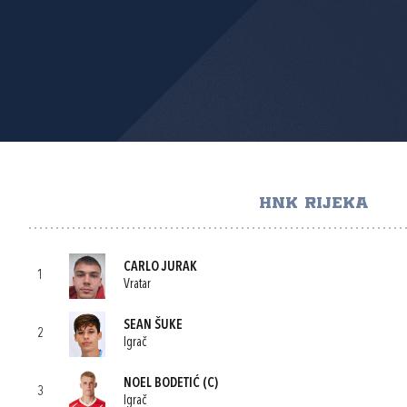
HNK RIJEKA
CARLO JURAK
1
Vratar
SEAN ŠUKE
2
Igrač
NOEL BODETIĆ
(C)
3
Igrač