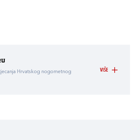
ru
VIŠE
atjecanja Hrvatskog nogometnog