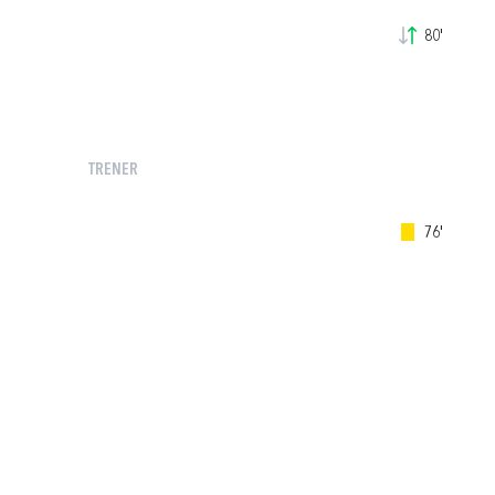
80'
TRENER
76'