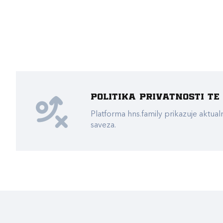
Politika privatnosti t
Platforma hns.family prikazuje akt
saveza.