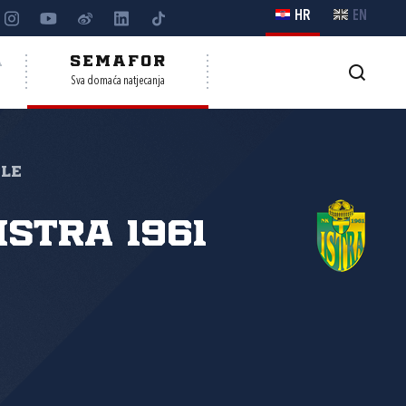
HR
EN
A
SEMAFOR
Sva domaća natjecanja
ale
Istra 1961