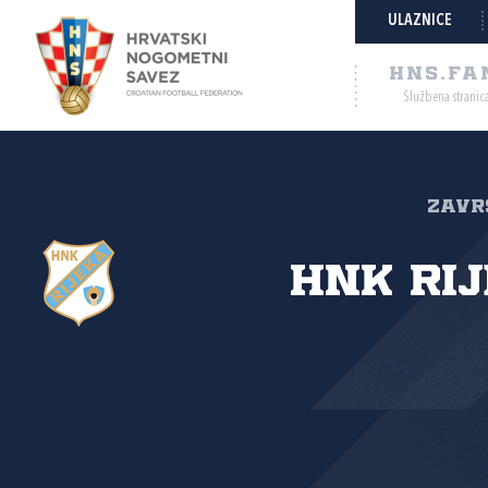
ULAZNICE
HNS.FA
Službena stranic
Zavr
HNK Ri