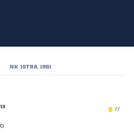
NK ISTRA 1961
TER
73'
C)