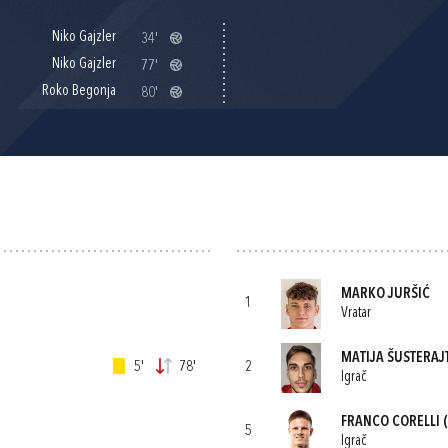
Niko Gajzler
34'
Niko Gajzler
77'
Roko Begonja
80'
MARKO JURŠIĆ
1
Vratar
MATIJA ŠUSTERAJ
5'
78'
2
Igrač
FRANCO CORELLI
(
5
Igrač