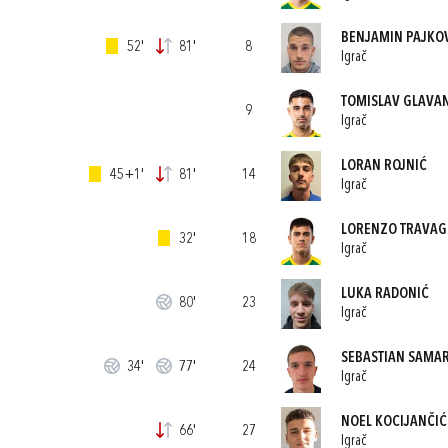
BENJAMIN PAJKO
52'
81'
8
Igrač
TOMISLAV GLAVA
9
Igrač
LORAN ROJNIĆ
45+1'
81'
14
Igrač
LORENZO TRAVAG
32'
18
Igrač
LUKA RADONIĆ
80'
23
Igrač
SEBASTIAN SAMA
34'
77'
24
Igrač
NOEL KOCIJANČIĆ
66'
27
Igrač