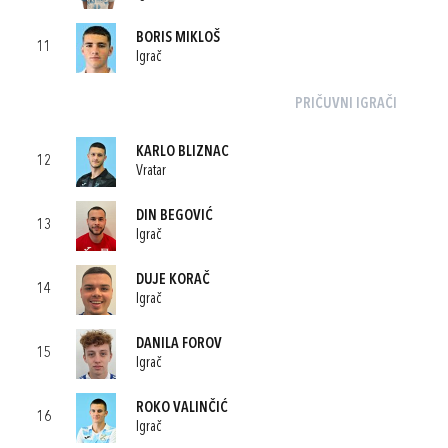
BORIS MIKLOŠ
11
Igrač
PRIČUVNI IGRAČI
KARLO BLIZNAC
12
Vratar
DIN BEGOVIĆ
13
Igrač
DUJE KORAČ
14
Igrač
DANILA FOROV
15
Igrač
ROKO VALINČIĆ
16
Igrač