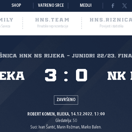
SHOP
VATRENO SRCE
MEDIJI
MILY
HNS.TEAM
HNS.RIZNIC
a Saveza
Hrvatske reprezentacije
Povijest i statistika
šnica HNK NS Rijeka - JUNIORI 22/23, Fin
3
:
0
jeka
NK 
ZAVRŠENO
ROBERT KOMEN, RIJEKA, 14.12.2022. 13:00
Gledatelja: 50
Suci: Ivan Šantić, Marin Rožman, Marko Balen.