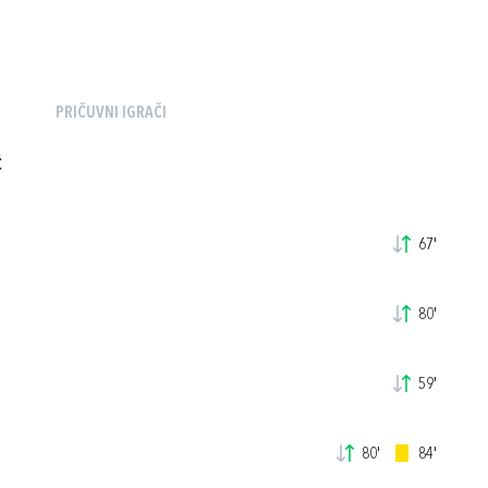
PRIČUVNI IGRAČI
Ć
67'
80'
59'
80'
84'