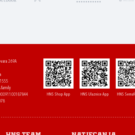
ovara 269A
a
61555
.family
HNS Shop App
HNS Ulaznice App
HNS Semaf
400091100187844
078
HNS.team
Natjecanja