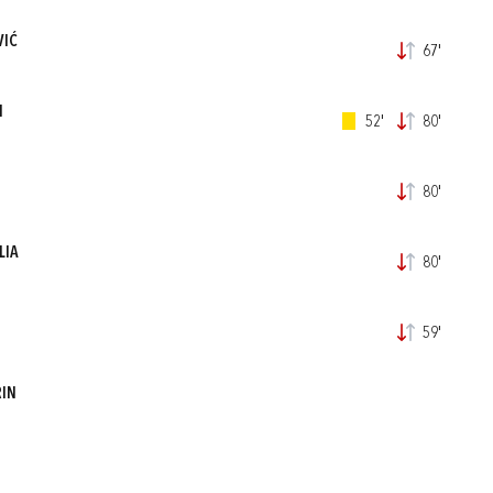
VIĆ
67'
N
52'
80'
80'
LIA
80'
59'
RIN