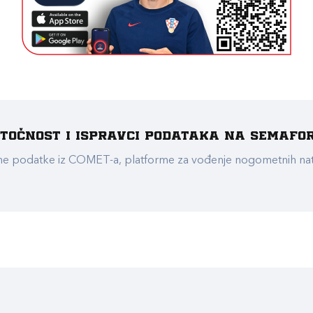
e točnost i ispravci podataka na Semafo
ualne podatke iz COMET-a, platforme za vođenje nogometnih n