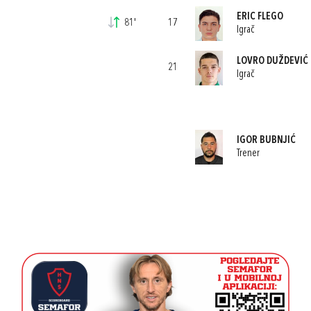
ERIC FLEGO
81'
17
Igrač
LOVRO DUŽDEVIĆ
21
Igrač
IGOR BUBNJIĆ
Trener