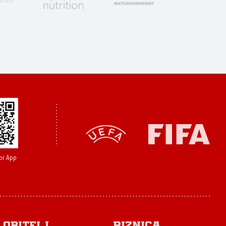
or App
Obitelj
Riznica