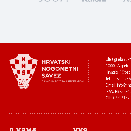
Ulica grada Vuk
10000 Zagreb
Hrvatska / Croati
Tel:
+385 1 23
E-mail:
info@hns
IBAN: HR2523
OIB: 08516152
O nama
HNS