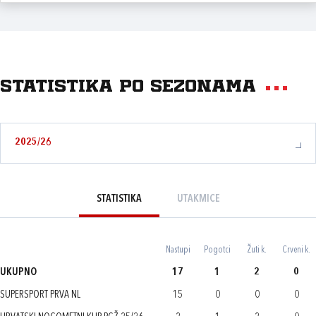
Statistika po sezonama
2025/26
STATISTIKA
UTAKMICE
Nastupi
Pogotci
Žuti k.
Crveni k.
UKUPNO
17
1
2
0
SUPERSPORT PRVA NL
15
0
0
0