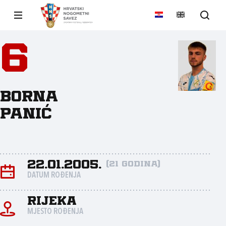
6
Borna
Panić
22.01.2005.
(21 godina)
DATUM ROĐENJA
Rijeka
MJESTO ROĐENJA