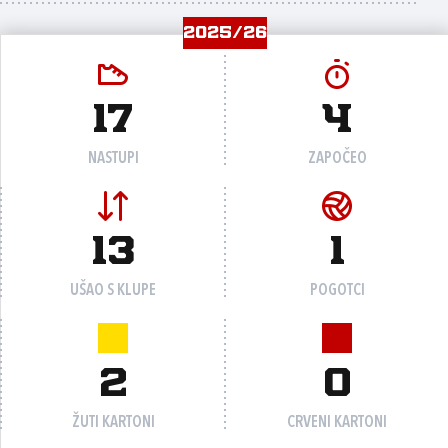
2025/26
17
4
NASTUPI
ZAPOČEO
13
1
UŠAO S KLUPE
POGOTCI
2
0
ŽUTI KARTONI
CRVENI KARTONI