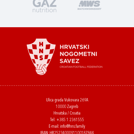
Ulica grada Vukovara 269A
10000 Zagreb
Hrvatska / Croatia
Tel:
+385 1 2361555
E-mail:
info@hns.family
IBAN: HR2523400091100187844