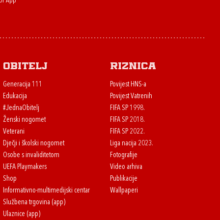
or App
Obitelj
Riznica
Generacija 111
Povijest HNS-a
Edukacija
Povijest Vatrenih
#JednaObitelj
FIFA SP 1998.
Ženski nogomet
FIFA SP 2018.
Veterani
FIFA SP 2022.
Dječji i školski nogomet
Liga nacija 2023.
Osobe s invaliditetom
Fotografije
UEFA Playmakers
Video arhiva
Shop
Publikacije
Informativno-multimedijski centar
Wallpaperi
Službena trgovina (app)
Ulaznice (app)