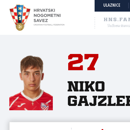
ULAZNICE
HNS.FA
Službena stranic
27
Niko
Gajzle