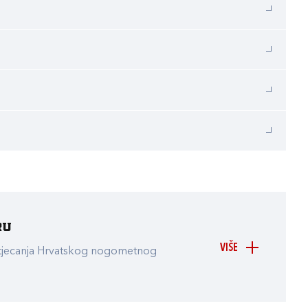
ru
VIŠE
atjecanja Hrvatskog nogometnog