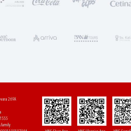
ovara 269A
a
61555
.family