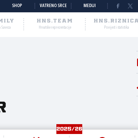
SHOP
VATRENO SRCE
MEDIJI
MILY
HNS.TEAM
HNS.RIZNIC
a Saveza
Hrvatske reprezentacije
Povijest i statistika
r
2025/26