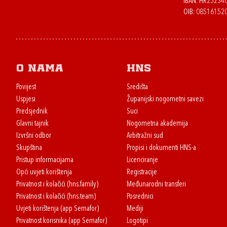
IBAN: HR2523
OIB: 08516152
O nama
HNS
Povijest
Središta
Uspjesi
Županijski nogometni savezi
Predsjednik
Suci
Glavni tajnik
Nogometna akademija
Izvršni odbor
Arbitražni sud
Skupština
Propisi i dokumenti HNS-a
Pristup informacijama
Licenciranje
Opći uvjeti korištenja
Registracije
Privatnost i kolačići (hns.family)
Međunarodni transferi
Privatnost i kolačići (hns.team)
Posrednici
Uvjeti korištenja (app Semafor)
Mediji
Privatnost korisnika (app Semafor)
Logotipi