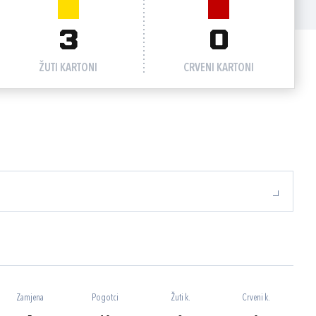
3
0
ŽUTI KARTONI
CRVENI KARTONI
Zamjena
Pogotci
Žuti k.
Crveni k.