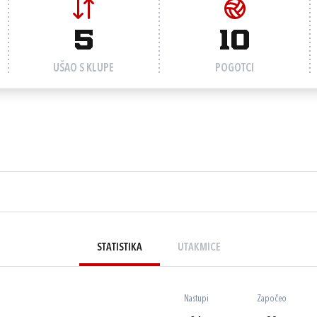
5
10
UŠAO S KLUPE
POGOTCI
STATISTIKA
UTAKMICE
Nastupi
Započeo