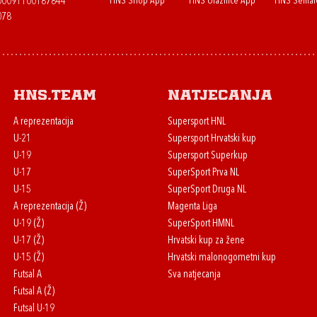
HNS Shop App
HNS Ulaznice App
HNS Semaf
400091100187844
078
HNS.team
Natjecanja
A reprezentacija
Supersport HNL
U-21
Supersport Hrvatski kup
U-19
Supersport Superkup
U-17
SuperSport Prva NL
U-15
SuperSport Druga NL
A reprezentacija (Ž)
Magenta Liga
U-19 (Ž)
SuperSport HMNL
U-17 (Ž)
Hrvatski kup za žene
U-15 (Ž)
Hrvatski malonogometni kup
Futsal A
Sva natjecanja
Futsal A (Ž)
Futsal U-19