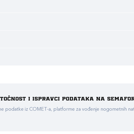
e točnost i ispravci podataka na Semafo
ualne podatke iz COMET-a, platforme za vođenje nogometnih n