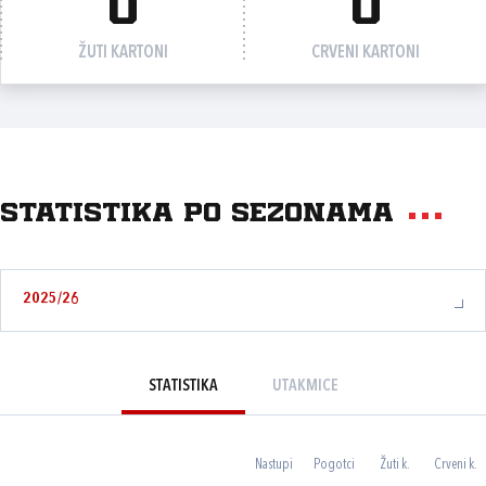
0
0
ŽUTI KARTONI
CRVENI KARTONI
Statistika po sezonama
2025/26
STATISTIKA
UTAKMICE
Nastupi
Pogotci
Žuti k.
Crveni k.