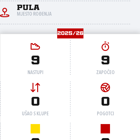
Pula
MJESTO ROĐENJA
2025/26
9
9
NASTUPI
ZAPOČEO
0
0
UŠAO S KLUPE
POGOTCI