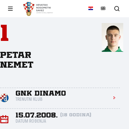
1
Petar
Nemet
GNK Dinamo
TRENUTNI KLUB
15.07.2008.
(18 godina)
DATUM ROĐENJA