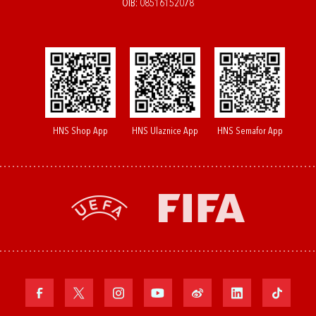
OIB: 08516152078
HNS Shop App
HNS Ulaznice App
HNS Semafor App