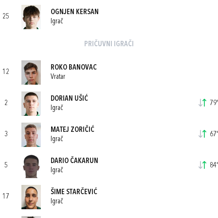
OGNJEN KERSAN
25
Igrač
PRIČUVNI IGRAČI
ROKO BANOVAC
12
Vratar
DORIAN UŠIĆ
2
79'
Igrač
MATEJ ZORIČIĆ
3
67'
Igrač
DARIO ČAKARUN
5
84'
Igrač
ŠIME STARČEVIĆ
17
Igrač