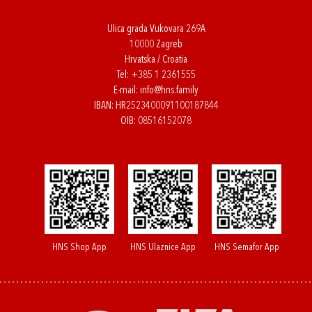
Ulica grada Vukovara 269A
10000 Zagreb
Hrvatska / Croatia
Tel:
+385 1 2361555
E-mail:
info@hns.family
IBAN: HR2523400091100187844
OIB: 08516152078
HNS Shop App
HNS Ulaznice App
HNS Semafor App