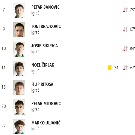
PETAR BANOVIĆ
7
79'
Igrač
TONI BRAJKOVIĆ
9
67'
Igrač
JOSIP SIKIRICA
10
84'
Igrač
NOEL ČIRJAK
11
34'
67'
Igrač
FILIP RITOŠA
15
Igrač
PETAR MITROVIĆ
20
Igrač
MARKO ULJANIĆ
22
Igrač