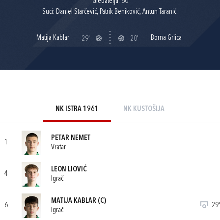
Gledatelja: 60
Suci: Daniel Starčević, Patrik Beniković, Antun Taranić.
Matija Kablar
Borna Grlica
29'
20'
NK ISTRA 1961
NK KUSTOŠIJA
PETAR NEMET
1
Vratar
LEON LIOVIĆ
4
Igrač
MATIJA KABLAR
(C)
6
29'
Igrač