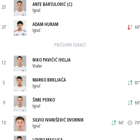
ANTE BARTULOVIĆ
(C)
25
Igrač
ADAM HURAM
37
66'
Igrač
PRIČUVNI IGRAČI
NIKO PAVIČIĆ IVELJA
12
Vratar
MARKO BRKLJAČA
5
81'
Igrač
ŠIME PERKO
9
66'
Igrač
SILVIO IVANIŠEVIĆ DVORNIK
10
66'
76'
Igrač