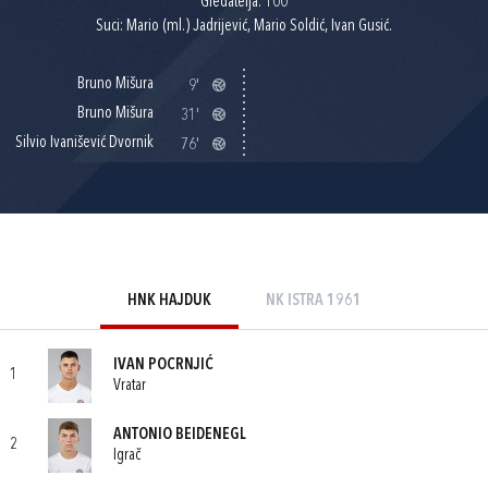
Gledatelja: 100
Suci: Mario (ml.) Jadrijević, Mario Soldić, Ivan Gusić.
Bruno Mišura
9'
Bruno Mišura
31'
Silvio Ivanišević Dvornik
76'
HNK HAJDUK
NK ISTRA 1961
IVAN POCRNJIĆ
1
Vratar
ANTONIO BEIDENEGL
2
Igrač