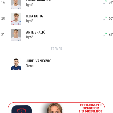
LOVRO MAGLICA
16
81'
Igrač
ILLIA KUTIA
20
66'
Igrač
ANTE BRALIĆ
21
81'
Igrač
TRENER
JURE IVANKOVIĆ
Trener