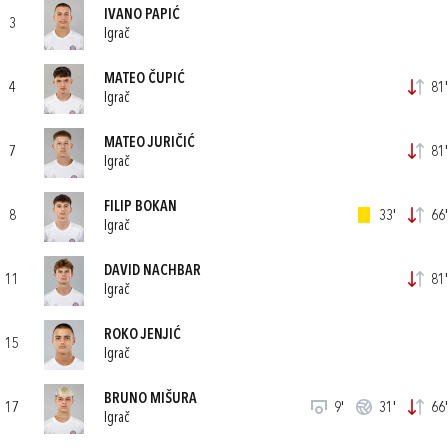
IVANO PAPIĆ
3
Igrač
MATEO ČUPIĆ
4
81'
Igrač
MATEO JURIČIĆ
7
81'
Igrač
FILIP BOKAN
8
33'
66'
Igrač
DAVID NACHBAR
11
81'
Igrač
ROKO JENJIĆ
15
Igrač
BRUNO MIŠURA
17
9'
31'
66'
Igrač