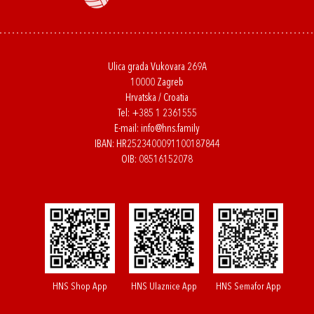
Ulica grada Vukovara 269A
10000 Zagreb
Hrvatska / Croatia
Tel:
+385 1 2361555
E-mail:
info@hns.family
IBAN: HR2523400091100187844
OIB: 08516152078
HNS Shop App
HNS Ulaznice App
HNS Semafor App