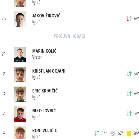
Igrač
JAKOV ŽIKOVIĆ
25
64'
Igrač
PRIČUVNI IGRAČI
MARIN KOLIĆ
21
Vratar
KRISTIJAN GOJANI
2
54'
Igrač
ERIC KRIVIČIĆ
3
64'
Igrač
NIKO LOVRIĆ
7
54'
Igrač
RONI VUJIČIĆ
9
54'
67'
89'
Igrač