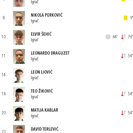
Igrač
NIKOLA PERKOVIĆ
8
9'
Igrač
ELVIR ŠEHIĆ
10
64'
76'
Igrač
LEONARDO DRAGUZET
11
54'
Igrač
LEON LIOVIĆ
14
Igrač
TEO ŽIKOVIĆ
18
54'
Igrač
MATIJA KABLAR
20
54'
Igrač
DAVID TERLEVIĆ
23