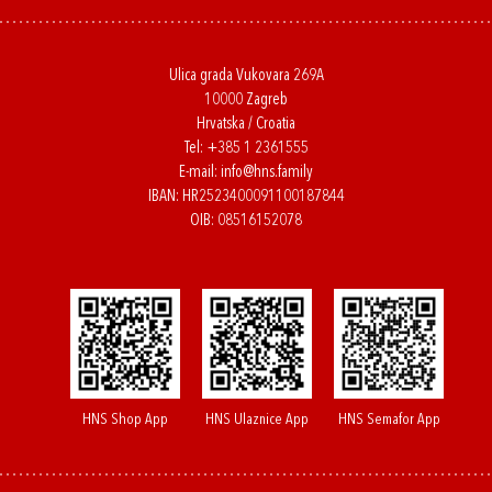
Ulica grada Vukovara 269A
10000 Zagreb
Hrvatska / Croatia
Tel:
+385 1 2361555
E-mail:
info@hns.family
IBAN: HR2523400091100187844
OIB: 08516152078
HNS Shop App
HNS Ulaznice App
HNS Semafor App