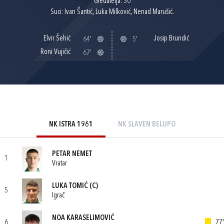
Gledatelja: 30
Suci: Ivan Šantić, Luka Milković, Nenad Marušić.
Elvir Šehić
Josip Brundić
64'
5'
Roni Vujičić
67'
NK ISTRA 1961
NK SLAVEN BELUPO
PETAR NEMET
1
Vratar
LUKA TOMIĆ
(C)
5
Igrač
NOA KARASELIMOVIĆ
6
77'