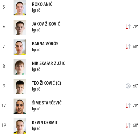
ROKO ANIĆ
5
Igrač
JAKOV ŽIKOVIĆ
6
78'
Igrač
BARNA VÖRÖS
7
68'
Igrač
NIK ŠKAFAR ŽUŽIĆ
8
Igrač
TEO ŽIKOVIĆ
(C)
9
60'
Igrač
ŠIME STARČEVIĆ
17
78'
Igrač
KEVIN DERMIT
19
68'
Igrač