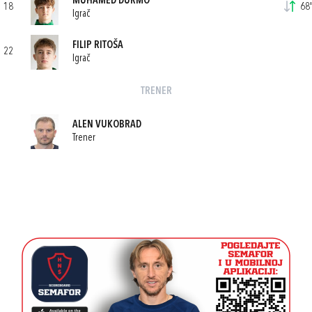
MUHAMED DURMO
18
68'
Igrač
FILIP RITOŠA
22
Igrač
TRENER
ALEN VUKOBRAD
Trener