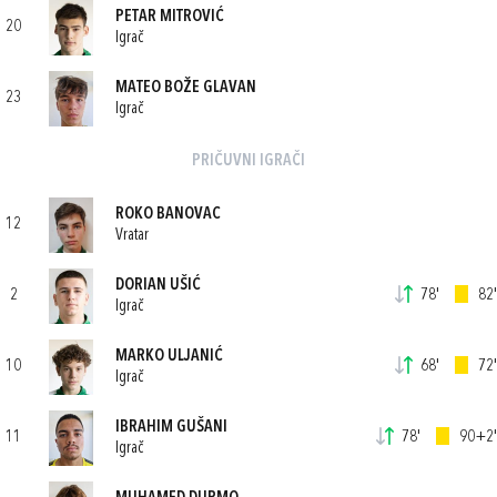
PETAR MITROVIĆ
20
Igrač
MATEO BOŽE GLAVAN
23
Igrač
PRIČUVNI IGRAČI
ROKO BANOVAC
12
Vratar
DORIAN UŠIĆ
2
78'
82'
Igrač
MARKO ULJANIĆ
10
68'
72'
Igrač
IBRAHIM GUŠANI
11
78'
90+2'
Igrač