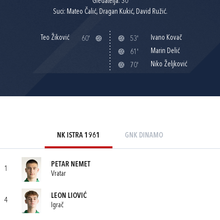
Gledatelja: 30
Suci: Mateo Čalić, Dragan Kukić, David Ružić.
Teo Žiković
Ivano Kovač
60'
53'
Marin Delić
61'
Niko Željković
70'
NK ISTRA 1961
GNK DINAMO
PETAR NEMET
1
Vratar
LEON LIOVIĆ
4
Igrač