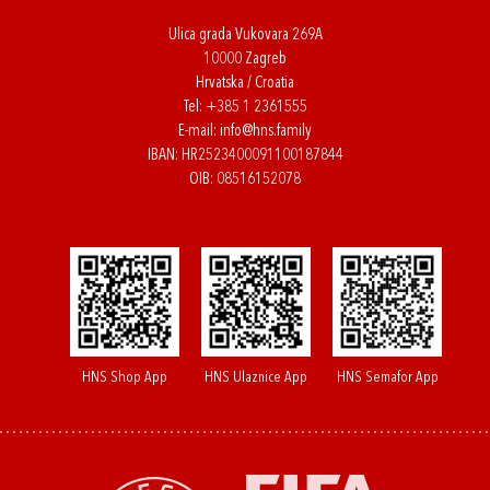
Ulica grada Vukovara 269A
10000 Zagreb
Hrvatska / Croatia
Tel:
+385 1 2361555
E-mail:
info@hns.family
IBAN: HR2523400091100187844
OIB: 08516152078
HNS Shop App
HNS Ulaznice App
HNS Semafor App