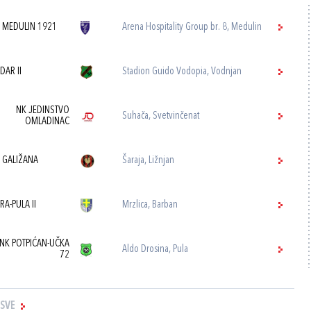
 MEDULIN 1921
Arena Hospitality Group br. 8, Medulin
DAR II
Stadion Guido Vodopia, Vodnjan
NK JEDINSTVO
Suhača, Svetvinčenat
OMLADINAC
 GALIŽANA
Šaraja, Ližnjan
TRA-PULA II
Mrzlica, Barban
NK POTPIĆAN-UČKA
Aldo Drosina, Pula
72
 SVE