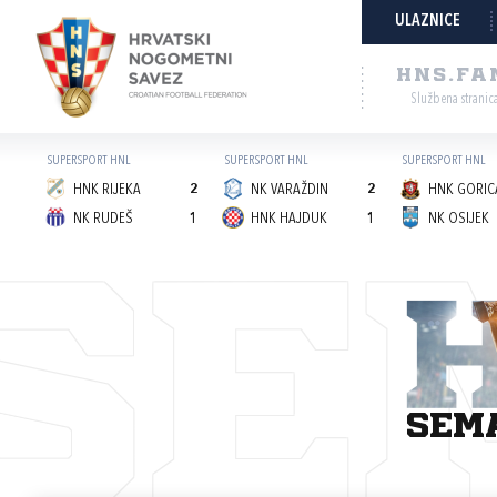
ULAZNICE
HNS.FA
Službena stranic
SUPERSPORT HNL
SUPERSPORT HNL
SUPERSPORT HNL
HNK RIJEKA
2
NK VARAŽDIN
2
HNK GORICA
NK RUDEŠ
1
HNK HAJDUK
1
NK OSIJEK
SE
sem