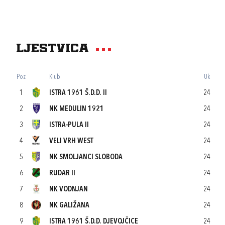
Ljestvica
Poz
Klub
Uk
1
ISTRA 1961 Š.D.D. II
24
2
NK MEDULIN 1921
24
3
ISTRA-PULA II
24
4
VELI VRH WEST
24
5
NK SMOLJANCI SLOBODA
24
6
RUDAR II
24
7
NK VODNJAN
24
8
NK GALIŽANA
24
9
ISTRA 1961 Š.D.D. DJEVOJČICE
24