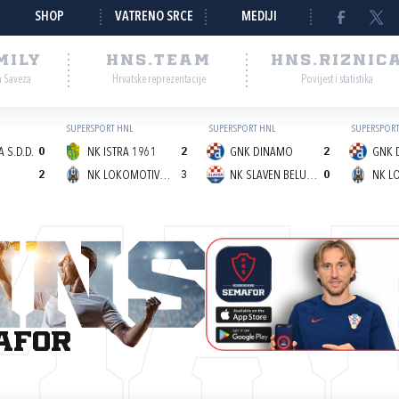
SHOP
VATRENO SRCE
MEDIJI
MILY
HNS.TEAM
HNS.RIZNIC
a Saveza
Hrvatske reprezentacije
Povijest i statistika
SUPERSPORT HNL
SUPERSPORT HNL
SUPERSPORT
 S.D.D.
0
NK ISTRA 1961
2
GNK DINAMO
2
GNK 
2
NK LOKOMOTIVA (Z)
3
NK SLAVEN BELUPO
0
MA
afor