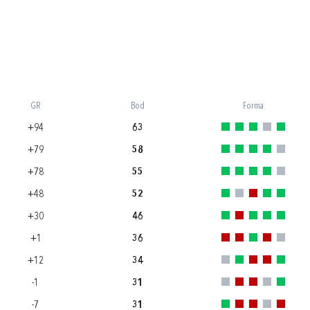
GR
Bod
Forma
+94
63
+79
58
+78
55
+48
52
+30
46
+1
36
+12
34
-1
31
-7
31