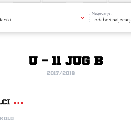
Natjecanje:
tarski
- odaberi natjecanj
U - 11 JUG B
2017/2018
lci
 kolo