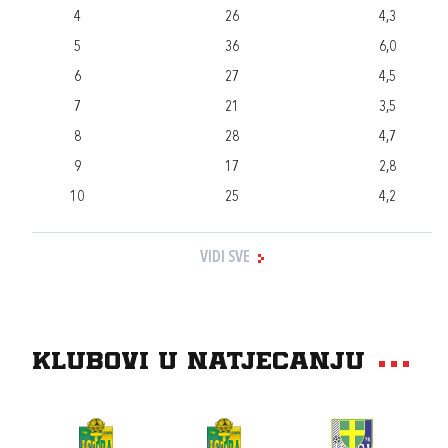
4
26
4,3
5
36
6,0
6
27
4,5
7
21
3,5
8
28
4,7
9
17
2,8
10
25
4,2
VIDI SVE
Klubovi u natjecanju