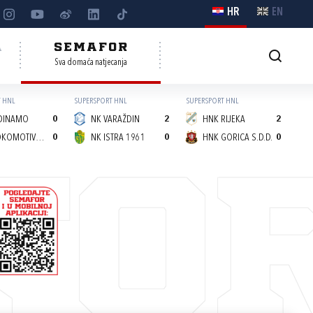
HR
EN
A
SEMAFOR
Sva domaća natjecanja
 HNL
SUPERSPORT HNL
SUPERSPORT HNL
DINAMO
0
NK VARAŽDIN
2
HNK RIJEKA
2
NK LOKOMOTIVA (Z)
0
NK ISTRA 1961
0
HNK GORICA S.D.D.
0
FO