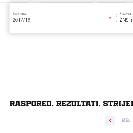
Sezona:
Razina:
2017/18
ŽNS is
Raspored, rezultati, strije
26.