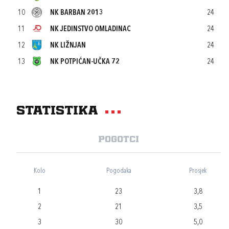
10
NK BARBAN 2013
24
11
NK JEDINSTVO OMLADINAC
24
12
NK LIŽNJAN
24
13
NK POTPIĆAN-UČKA 72
24
Statistika
Pogotci
Kolo
Pogodaka
Prosjek
1
23
3,8
2
21
3,5
3
30
5,0