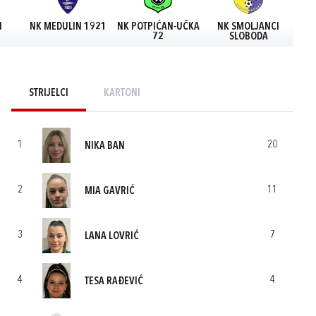
N
NK MEDULIN 1921
NK POTPIĆAN-UČKA
NK SMOLJANCI
72
SLOBODA
STRIJELCI
KARTONI
1
20
NIKA BAN
2
11
MIA GAVRIĆ
3
7
LANA LOVRIĆ
4
4
TESA RAĐEVIĆ