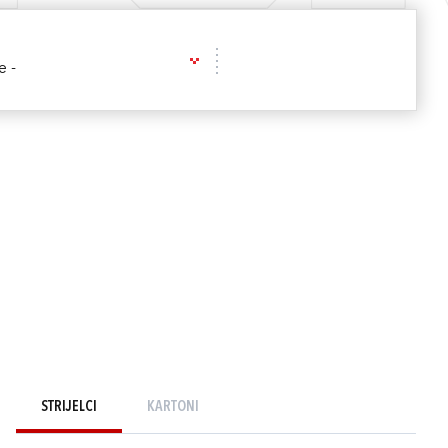
e -
STRIJELCI
KARTONI