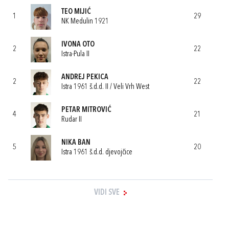
TEO MIJIĆ
1
29
NK Medulin 1921
IVONA OTO
2
22
Istra-Pula II
ANDREJ PEKICA
2
22
Istra 1961 š.d.d. II / Veli Vrh West
PETAR MITROVIĆ
4
21
Rudar II
NIKA BAN
5
20
Istra 1961 š.d.d. djevojčice
VIDI SVE