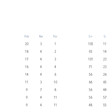
Pob
Ner
Por
G+
G-
20
3
1
105
11
18
4
2
93
14
17
4
3
101
23
16
4
4
71
23
14
4
6
56
26
11
3
10
66
65
9
7
8
56
44
9
4
11
56
57
9
4
11
48
55