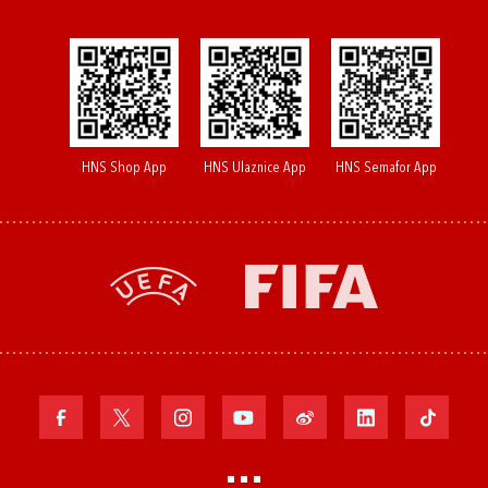
HNS Shop App
HNS Ulaznice App
HNS Semafor App