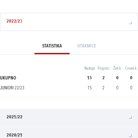
2022/23
STATISTIKA
UTAKMICE
Nastupi
Pogotci
Žuti k.
Crveni k.
UKUPNO
15
2
0
0
JUNIORI 22/23
15
2
0
0
2021/22
2020/21