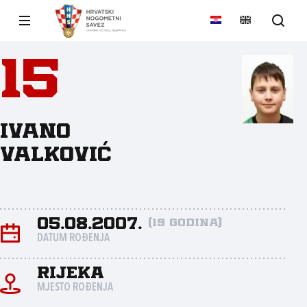
15
Ivano
Valković
05.08.2007.
(19 godina)
DATUM ROĐENJA
Rijeka
MJESTO ROĐENJA