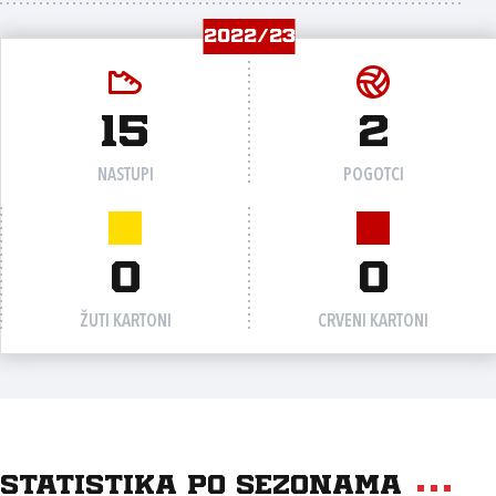
2022/23
15
2
NASTUPI
POGOTCI
0
0
ŽUTI KARTONI
CRVENI KARTONI
Statistika po sezonama