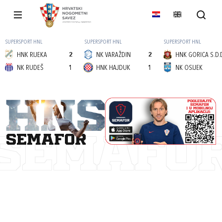
SUPERSPORT HNL
SUPERSPORT HNL
SUPERSPORT HNL
HNK RIJEKA
2
NK VARAŽDIN
2
HNK GORICA S.D.
NK RUDEŠ
1
HNK HAJDUK
1
NK OSIJEK
semafor
SEMAFO