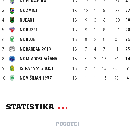
2
NK ISTRA-PULA
18
13
2
3
+57
41
3
NK ŽMINJ
18
12
1
5
+37
37
4
RUDAR II
18
9
3
6
+30
30
5
NK BUZET
18
9
1
8
+34
28
6
NK BUJE
18
8
2
8
0
26
7
NK BARBAN 2013
18
7
4
7
+1
25
8
NK MLADOST FAŽANA
18
4
2
12
-54
14
9
ISTRA 1961 Š.D.D. II
18
2
1
15
-83
7
10
NK VIŠNJAN 1957
18
1
1
16
-98
4
Statistika
Pogotci