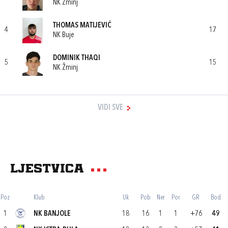
NK Žminj
THOMAS MATIJEVIĆ
4
17
NK Buje
DOMINIK THAQI
5
15
NK Žminj
VIDI SVE
Ljestvica
Poz
Klub
Uk
Pob
Ner
Por
GR
Bod
1
NK BANJOLE
18
16
1
1
+76
49