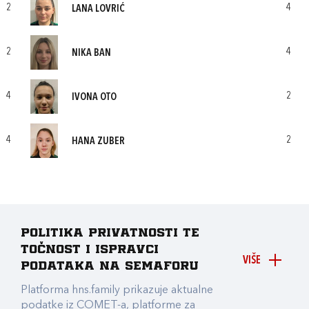
2
4
LANA LOVRIĆ
2
4
NIKA BAN
4
2
IVONA OTO
4
2
HANA ZUBER
Politika privatnosti te
točnost i ispravci
VIŠE
podataka na Semaforu
Platforma hns.family prikazuje aktualne
podatke iz COMET-a, platforme za