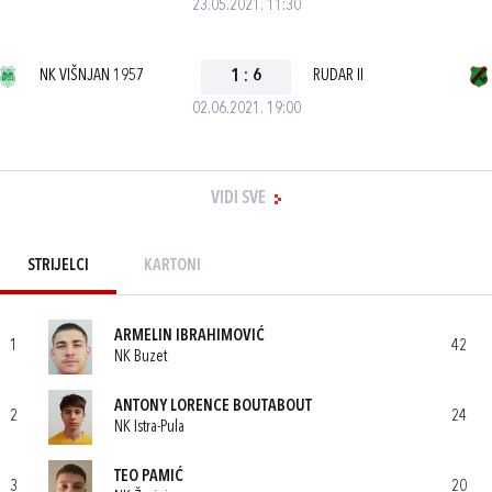
23.05.2021. 11:30
NK VIŠNJAN 1957
1
:
6
RUDAR II
02.06.2021. 19:00
VIDI SVE
STRIJELCI
KARTONI
ARMELIN IBRAHIMOVIĆ
1
42
NK Buzet
ANTONY LORENCE BOUTABOUT
2
24
NK Istra-Pula
TEO PAMIĆ
3
20