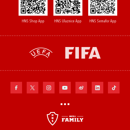
HNS Shop App
HNS Ulaznice App
HNS Semafor App