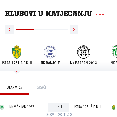
Klubovi u natjecanju
ISTRA 1961 Š.D.D. II
NK BANJOLE
NK BARBAN 2013
NK 
UTAKMICE
IGRAČI
NK VIŠNJAN 1957
1
:
1
ISTRA 1961 Š.D.D. II
05.09.2020. 11:30