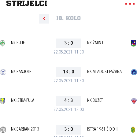
strijelci
18. kolo
NK BUJE
3
:
0
NK ŽMINJ
22.05.2021. 11:30
NK BANJOLE
13
:
0
NK MLADOST FAŽANA
22.05.2021. 11:30
NK ISTRA-PULA
4
:
3
NK BUZET
22.05.2021. 13:00
NK BARBAN 2013
3
:
0
ISTRA 1961 Š.D.D. II