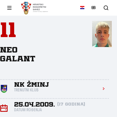
11
Neo
Galant
NK Žminj
TRENUTNI KLUB
25.04.2009.
(17 godina)
DATUM ROĐENJA