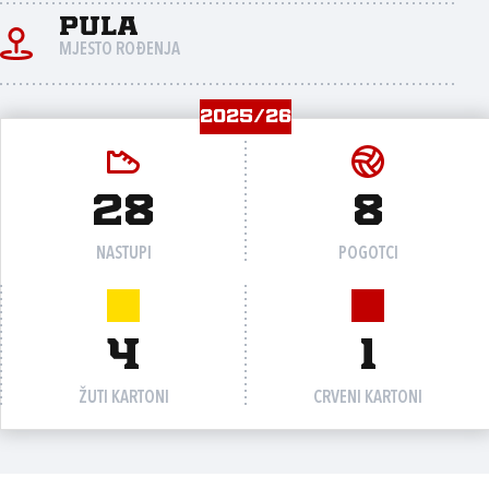
Pula
MJESTO ROĐENJA
2025/26
28
8
NASTUPI
POGOTCI
4
1
ŽUTI KARTONI
CRVENI KARTONI