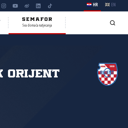
HR
EN
A
SEMAFOR
Sva domaća natjecanja
 Orijent