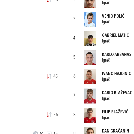
36'
2
Igrač
VENIO POLIĆ
3
Igrač
GABRIEL MATIĆ
4
Igrač
KARLO ARBANAS
5
Igrač
IVANO HAJDINIĆ
45'
6
Igrač
DARIO BLAŽEVAC
7
Igrač
FILIP BLAŽEVIĆ
36'
8
Igrač
DAN GRAČANIN