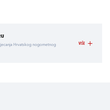
ru
VIŠE
atjecanja Hrvatskog nogometnog