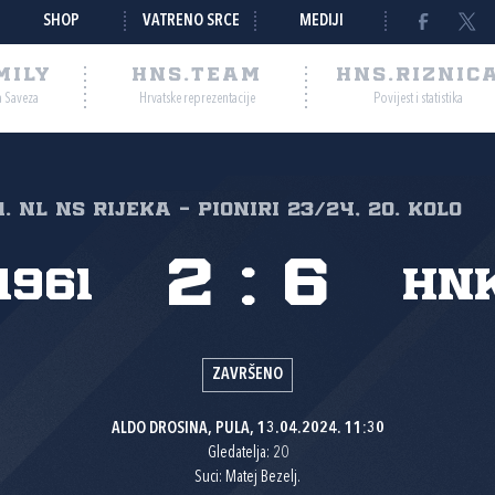
SHOP
VATRENO SRCE
MEDIJI
MILY
HNS.TEAM
HNS.RIZNIC
a Saveza
Hrvatske reprezentacije
Povijest i statistika
1. NL NS Rijeka - pioniri 23/24, 20. kolo
2
:
6
1961
HNK
ZAVRŠENO
ALDO DROSINA, PULA, 13.04.2024. 11:30
Gledatelja: 20
Suci: Matej Bezelj.