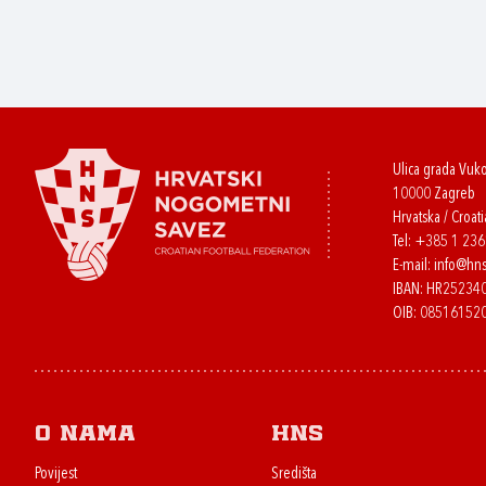
Ulica grada Vuk
10000 Zagreb
Hrvatska / Croati
Tel:
+385 1 23
E-mail:
info@hns
IBAN: HR2523
OIB: 08516152
O nama
HNS
Povijest
Središta