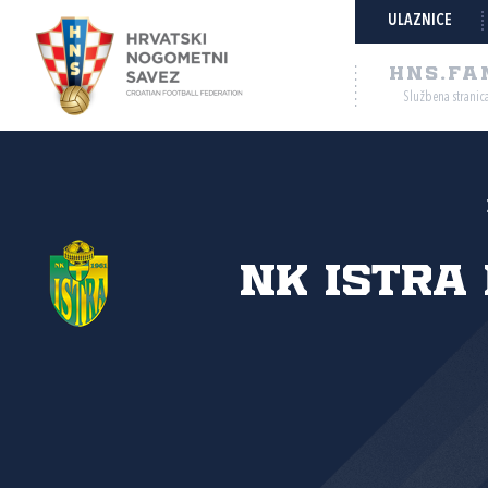
ULAZNICE
HNS.FA
Službena stranic
NK Istra 