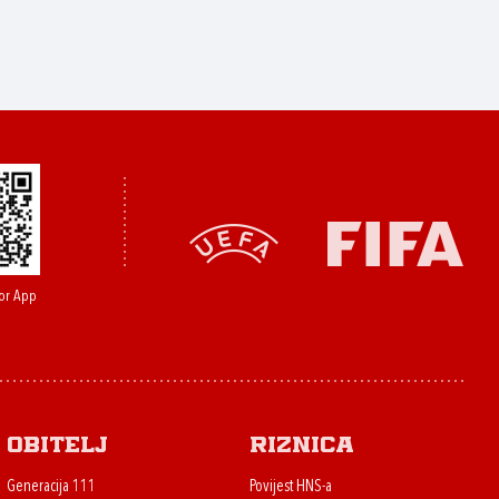
or App
Obitelj
Riznica
Generacija 111
Povijest HNS-a