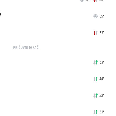
33'
53'
)
55'
63'
PRIČUVNI IGRAČI
63'
44'
53'
63'