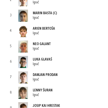
2
Igrač
MARIN BASTA
(C)
3
Igrač
ARIEN BERTOŠA
4
Igrač
NEO GALANT
5
Igrač
LUKA GLAVAŠ
6
Igrač
DAMJAN PRODAN
7
Igrač
LENNY ŠURAN
8
Igrač
JOSIP KAI HRESTAK