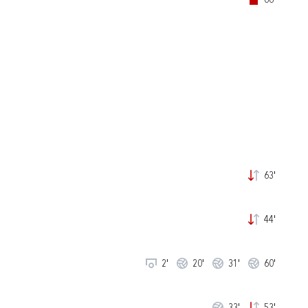
66'
63'
44'
2'
20'
31'
60'