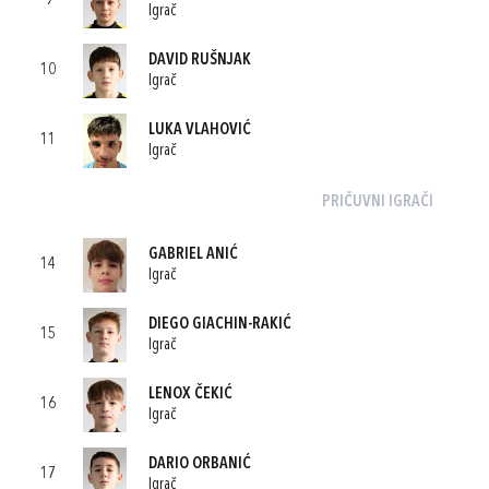
9
Igrač
DAVID RUŠNJAK
10
Igrač
LUKA VLAHOVIĆ
11
Igrač
PRIČUVNI IGRAČI
GABRIEL ANIĆ
14
Igrač
DIEGO GIACHIN-RAKIĆ
15
Igrač
LENOX ČEKIĆ
16
Igrač
DARIO ORBANIĆ
17
Igrač