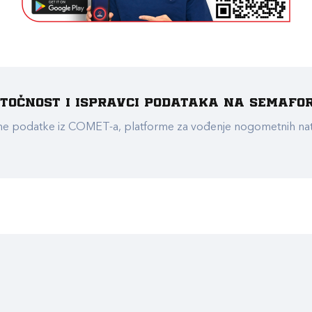
e točnost i ispravci podataka na Semafo
ualne podatke iz COMET-a, platforme za vođenje nogometnih n