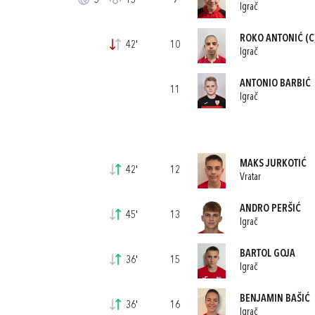
5'
15'
9
Igrač
ROKO ANTONIĆ
(C
42'
10
Igrač
ANTONIO BARBIĆ
11
Igrač
MAKS JURKOTIĆ
42'
12
Vratar
ANDRO PERŠIĆ
45'
13
Igrač
BARTOL GOJA
36'
15
Igrač
BENJAMIN BAŠIĆ
36'
16
Igrač