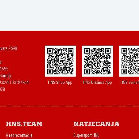
ovara 269A
a
61555
.family
HNS Shop App
HNS Ulaznice App
HNS Semaf
400091100187844
078
HNS.team
Natjecanja
A reprezentacija
Supersport HNL