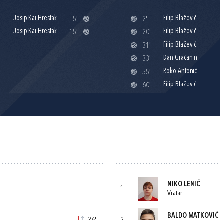
Josip Kai Hrestak
Filip Blažević
5'
2'
Josip Kai Hrestak
Filip Blažević
15'
20'
Filip Blažević
31'
Dan Gračanin
33'
Roko Antonić
55'
Filip Blažević
60'
NIKO LENIĆ
1
Vratar
BALDO MATKOVIĆ