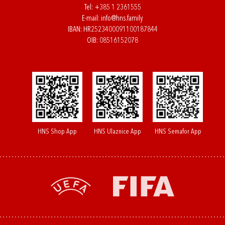
Tel:
+385 1 2361555
E-mail:
info@hns.family
IBAN: HR2523400091100187844
OIB: 08516152078
HNS Shop App
HNS Ulaznice App
HNS Semafor App