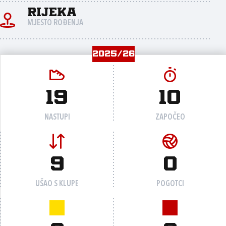
Rijeka
MJESTO ROĐENJA
2025/26
19
10
NASTUPI
ZAPOČEO
9
0
UŠAO S KLUPE
POGOTCI