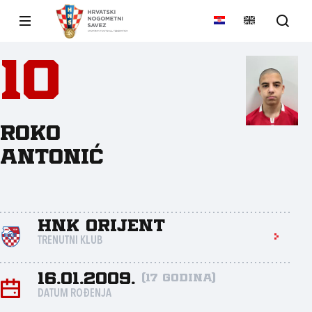
10
Roko
Antonić
HNK Orijent
TRENUTNI KLUB
16.01.2009.
(17 godina)
DATUM ROĐENJA