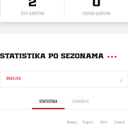
2
0
ŽUTI KARTONI
CRVENI KARTONI
Statistika po sezonama
2025/26
STATISTIKA
UTAKMICE
Nastupi
Pogotci
Žuti k.
Crveni k.