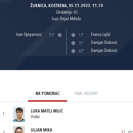
ŽUKNICA, KOSTRENA, 05.11.2022. 11:30
Gledatelja: 60
Suci: Dejan Mrkela.
Ivan Stjepanović
Franco Lajšić
59'
17'
Damjan Divković
31'
Damjan Divković
67'
NK POMORAC
HNK ORIJENT
LUKA MATEJ MILIĆ
1
Vratar
ULJAN MIKA