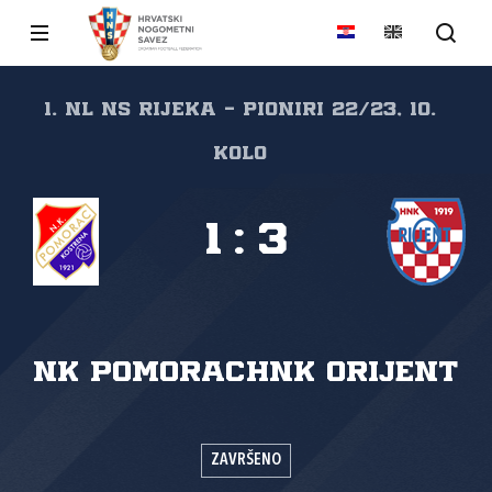
1. NL NS Rijeka - pioniri 22/23, 10.
kolo
1
:
3
NK Pomorac
HNK Orijent
ZAVRŠENO