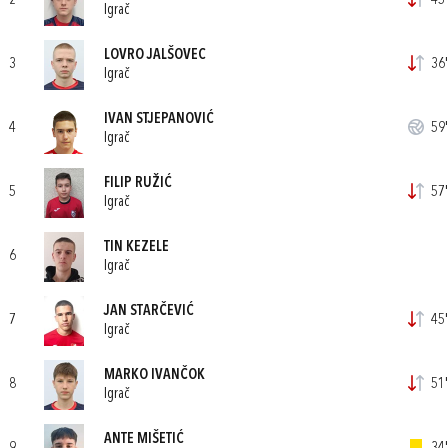
2
45'
Igrač
LOVRO JALŠOVEC
3
36'
Igrač
IVAN STJEPANOVIĆ
4
59'
Igrač
FILIP RUŽIĆ
5
57'
Igrač
TIN KEZELE
6
Igrač
JAN STARČEVIĆ
7
45'
Igrač
MARKO IVANČOK
8
51'
Igrač
ANTE MIŠETIĆ