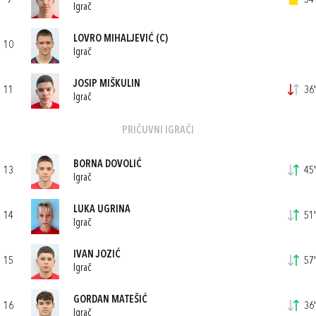
9
34'
Igrač
LOVRO MIHALJEVIĆ
(C)
10
Igrač
JOSIP MIŠKULIN
11
36'
Igrač
PRIČUVNI IGRAČI
BORNA DOVOLIĆ
13
45'
Igrač
LUKA UGRINA
14
51'
Igrač
IVAN JOZIĆ
15
57'
Igrač
GORDAN MATEŠIĆ
16
36'
Igrač