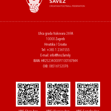
Ulica grada Vukovara 269A
10000 Zagreb
Hrvatska / Croatia
Tel:
+385 1 2361555
E-mail:
info@hns.family
IBAN: HR2523400091100187844
OIB: 08516152078