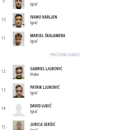
9
Igrač
IVANO VARLJEN
10
Igrač
MARSEL ŠKALAMERA
11
Igrač
PRIČUVNI IGRAČI
GABRIEL LJUBOVIĆ
12
Vratar
PATRIK LJUBOVIĆ
13
Igrač
DAVID LUKIĆ
14
Igrač
JURICA SERŠIĆ
15