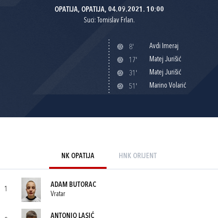
OPATIJA, OPATIJA, 04.09.2021. 10:00
Suci: Tomislav Frlan.
Avdi Imeraj
8'
Matej Jurišić
17'
Matej Jurišić
31'
Marino Volarić
51'
NK OPATIJA
HNK ORIJENT
ADAM BUTORAC
1
Vratar
ANTONIO LASIĆ