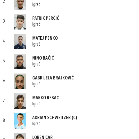
2
Igrač
PATRIK PERČIĆ
3
Igrač
MATEJ PENKO
4
Igrač
NINO BAĆIĆ
5
Igrač
GABRIJELA BRAJKOVIĆ
6
Igrač
MARKO REBAC
7
Igrač
ADRIAN SCHWEITZER
(C)
8
Igrač
LOREN CAR