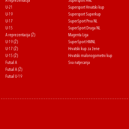
A reprezentacija
Supersport HNL
U-21
Supersport Hrvatski kup
U-19
Supersport Superkup
U-17
SuperSport Prva NL
U-15
SuperSport Druga NL
A reprezentacija (Ž)
Magenta Liga
U-19 (Ž)
SuperSport HMNL
U-17 (Ž)
Hrvatski kup za žene
U-15 (Ž)
Hrvatski malonogometni kup
Futsal A
Sva natjecanja
Futsal A (Ž)
Futsal U-19