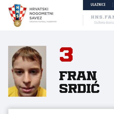
ULAZNICE
HNS.FA
Službena stranic
3
Fran
Srdić