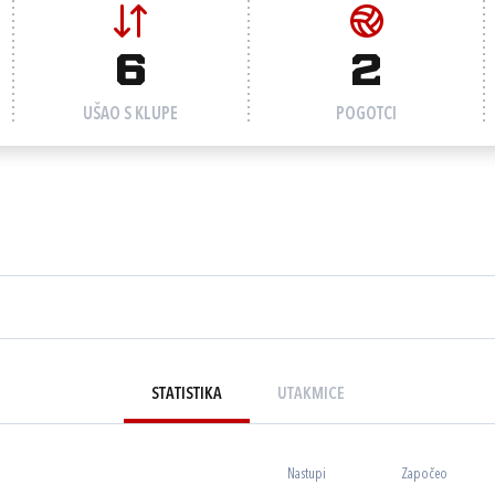
6
2
UŠAO S KLUPE
POGOTCI
STATISTIKA
UTAKMICE
Nastupi
Započeo