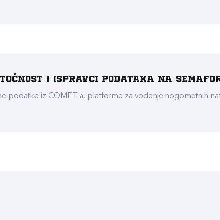
e točnost i ispravci podataka na Semafo
ualne podatke iz COMET-a, platforme za vođenje nogometnih n