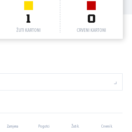
1
0
ŽUTI KARTONI
CRVENI KARTONI
Zamjena
Pogotci
Žuti k.
Crveni k.