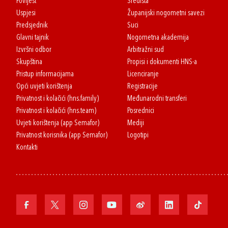
Povijest
Središta
Uspjesi
Županijski nogometni savezi
Predsjednik
Suci
Glavni tajnik
Nogometna akademija
Izvršni odbor
Arbitražni sud
Skupština
Propisi i dokumenti HNS-a
Pristup informacijama
Licenciranje
Opći uvjeti korištenja
Registracije
Privatnost i kolačići (hns.family)
Međunarodni transferi
Privatnost i kolačići (hns.team)
Posrednici
Uvjeti korištenja (app Semafor)
Mediji
Privatnost korisnika (app Semafor)
Logotipi
Kontakti