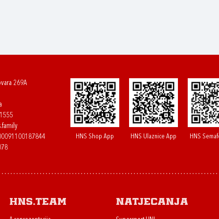
ovara 269A
a
61555
.family
HNS Shop App
HNS Ulaznice App
HNS Semaf
400091100187844
078
HNS.team
Natjecanja