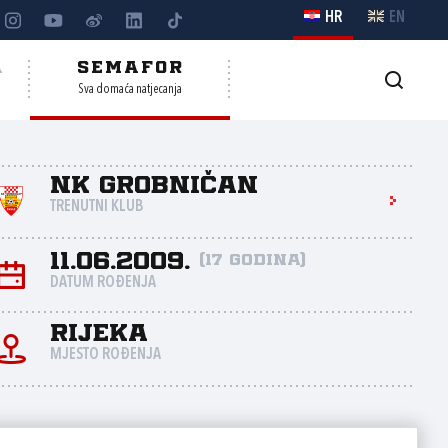
HR
EN
A
SEMAFOR
Sva domaća natjecanja
NK Grobničan
TRENUTNI KLUB
11.06.2009.
(17 godina)
DATUM ROĐENJA
Rijeka
MJESTO ROĐENJA