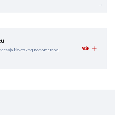
ru
VIŠE
atjecanja Hrvatskog nogometnog