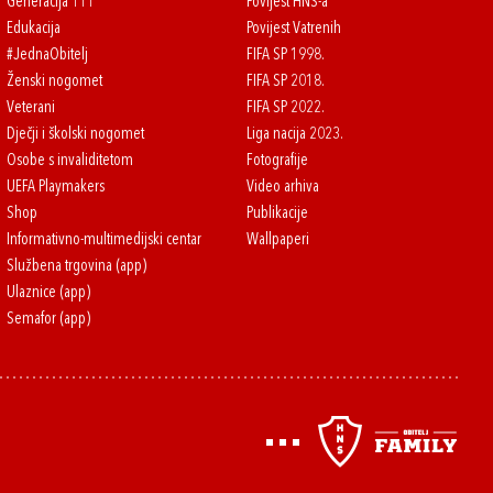
Generacija 111
Povijest HNS-a
Edukacija
Povijest Vatrenih
#JednaObitelj
FIFA SP 1998.
Ženski nogomet
FIFA SP 2018.
Veterani
FIFA SP 2022.
Dječji i školski nogomet
Liga nacija 2023.
Osobe s invaliditetom
Fotografije
UEFA Playmakers
Video arhiva
Shop
Publikacije
Informativno-multimedijski centar
Wallpaperi
Službena trgovina (app)
Ulaznice (app)
Semafor (app)