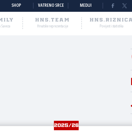
SHOP
VATRENO SRCE
MEDIJI
MILY
HNS.TEAM
HNS.RIZNIC
a Saveza
Hrvatske reprezentacije
Povijest i statistika
2025/26