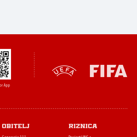
or App
Obitelj
Riznica