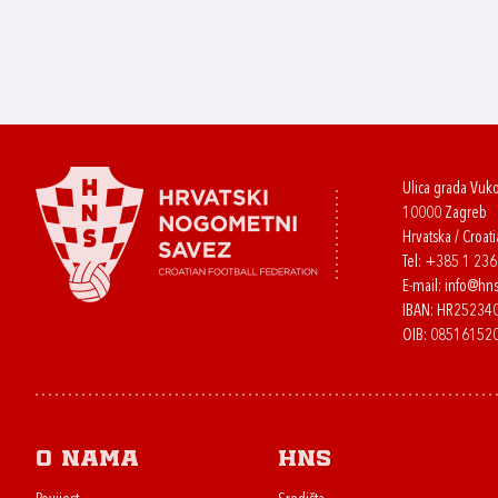
Ulica grada Vuk
10000 Zagreb
Hrvatska / Croati
Tel:
+385 1 23
E-mail:
info@hns
IBAN: HR2523
OIB: 08516152
O nama
HNS