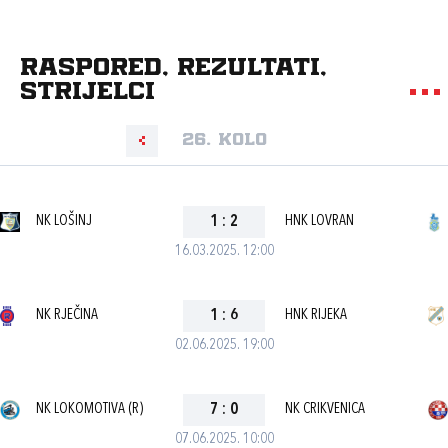
Raspored, rezultati,
strijelci
26. kolo
NK LOŠINJ
1
:
2
HNK LOVRAN
16.03.2025. 12:00
NK RJEČINA
1
:
6
HNK RIJEKA
02.06.2025. 19:00
NK LOKOMOTIVA (R)
7
:
0
NK CRIKVENICA
07.06.2025. 10:00