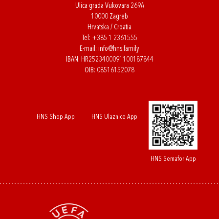
Ulica grada Vukovara 269A
10000 Zagreb
Hrvatska / Croatia
Tel:
+385 1 2361555
E-mail:
info@hns.family
IBAN: HR2523400091100187844
OIB: 08516152078
HNS Shop App
HNS Ulaznice App
HNS Semafor App