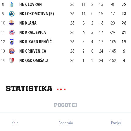
8
HNK LOVRAN
26
11
2
13
-8
35
9
NK LOKOMOTIVA (R)
26
11
0
15
-17
33
10
NK KLANA
26
8
2
16
-23
26
11
NK KRALJEVICA
26
6
3
17
-29
21
12
NK RIKARD BENČIĆ
26
5
4
17
-105
19
13
NK CRIKVENICA
26
2
0
24
-145
6
14
NK OŠK OMIŠALJ
26
1
1
24
-152
4
Statistika
Pogotci
Kolo
Pogodaka
Prosjek