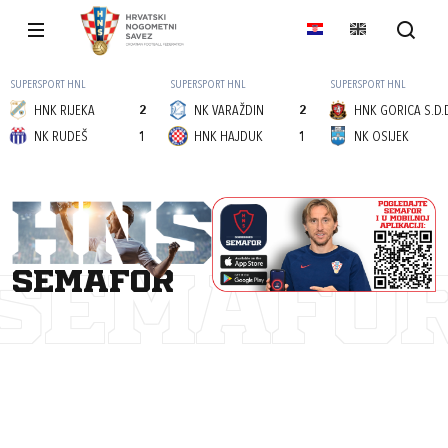
SUPERSPORT HNL
SUPERSPORT HNL
SUPERSPORT HNL
HNK RIJEKA
2
NK VARAŽDIN
2
HNK GORICA S.D.
NK RUDEŠ
1
HNK HAJDUK
1
NK OSIJEK
semafor
SEMAFO