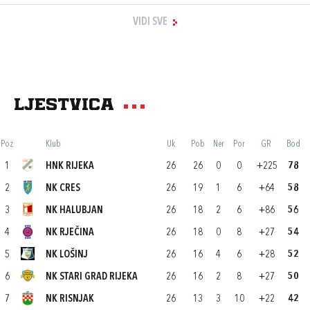
VIDI SVE
Ljestvica
Poz
Klub
Uk
Pob
Ner
Por
GR
Bod
1
HNK RIJEKA
26
26
0
0
+225
78
2
NK CRES
26
19
1
6
+64
58
3
NK HALUBJAN
26
18
2
6
+86
56
4
NK RJEČINA
26
18
0
8
+27
54
5
NK LOŠINJ
26
16
4
6
+28
52
6
NK STARI GRAD RIJEKA
26
16
2
8
+27
50
7
NK RISNJAK
26
13
3
10
+22
42