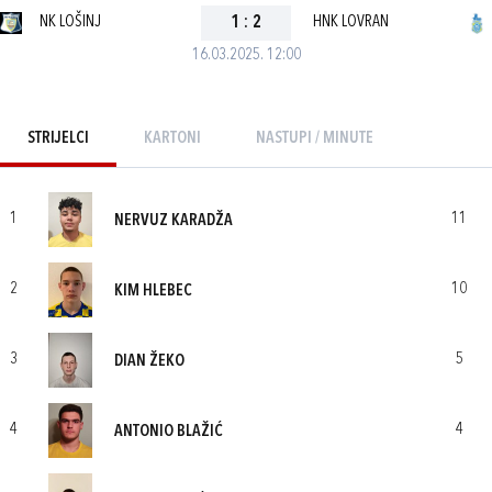
NK LOŠINJ
1
:
2
HNK LOVRAN
16.03.2025. 12:00
STRIJELCI
KARTONI
NASTUPI / MINUTE
1
11
NERVUZ KARADŽA
2
10
KIM HLEBEC
3
5
DIAN ŽEKO
4
4
ANTONIO BLAŽIĆ