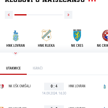
Klubovi u natjecanju
HNK LOVRAN
HNK RIJEKA
NK CRES
NK CRI
UTAKMICE
IGRAČI
NK OŠK OMIŠALJ
0
:
4
HNK LOVRAN
14.09.2024. 16:30