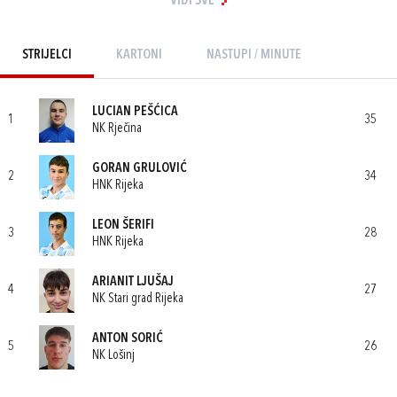
VIDI SVE
STRIJELCI
KARTONI
NASTUPI / MINUTE
LUCIAN PEŠĆICA
1
35
NK Rječina
GORAN GRULOVIĆ
2
34
HNK Rijeka
LEON ŠERIFI
3
28
HNK Rijeka
ARIANIT LJUŠAJ
4
27
NK Stari grad Rijeka
ANTON SORIĆ
5
26
NK Lošinj