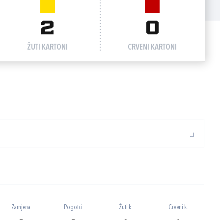
2
0
ŽUTI KARTONI
CRVENI KARTONI
Zamjena
Pogotci
Žuti k.
Crveni k.