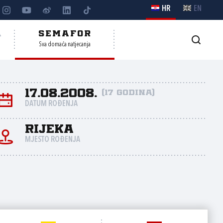
HR
EN
A
SEMAFOR
Sva domaća natjecanja
17.08.2008.
(17 godina)
DATUM ROĐENJA
Rijeka
MJESTO ROĐENJA