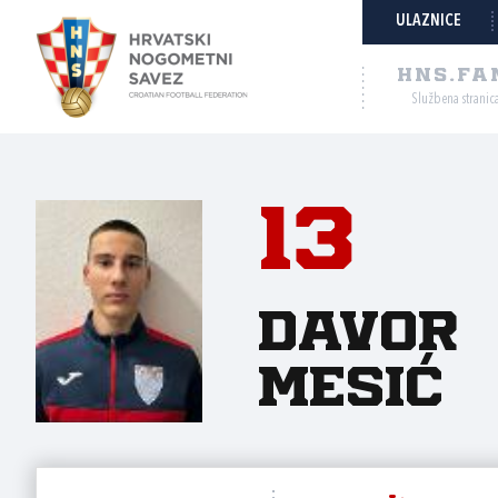
ULAZNICE
HNS.FA
Službena stranic
13
Davor
Mesić