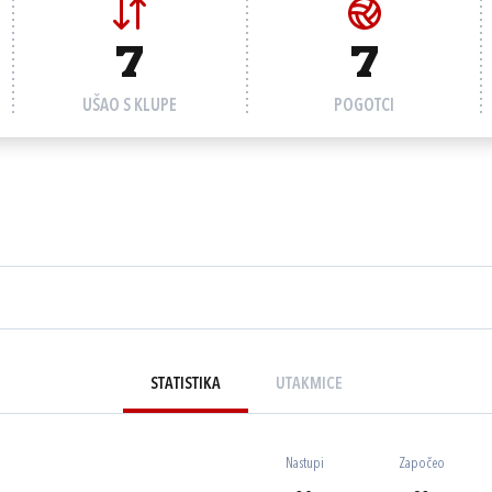
7
7
UŠAO S KLUPE
POGOTCI
STATISTIKA
UTAKMICE
Nastupi
Započeo