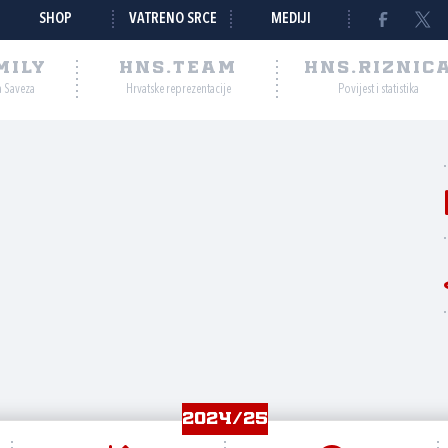
SHOP
VATRENO SRCE
MEDIJI
MILY
HNS.TEAM
HNS.RIZNIC
a Saveza
Hrvatske reprezentacije
Povijest i statistika
2024/25