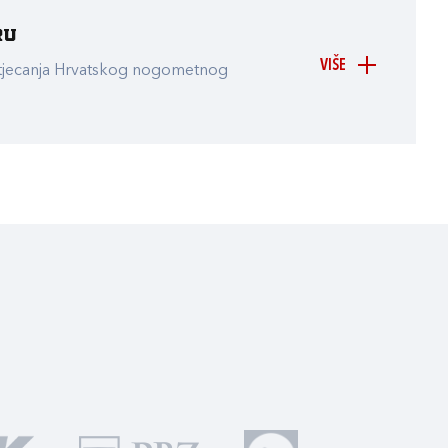
ru
VIŠE
atjecanja Hrvatskog nogometnog