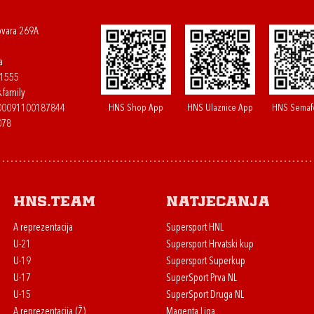
ovara 269A
a
61555
.family
HNS Shop App
HNS Ulaznice App
HNS Semaf
400091100187844
078
HNS.team
Natjecanja
A reprezentacija
Supersport HNL
U-21
Supersport Hrvatski kup
U-19
Supersport Superkup
U-17
SuperSport Prva NL
U-15
SuperSport Druga NL
A reprezentacija (Ž)
Magenta Liga