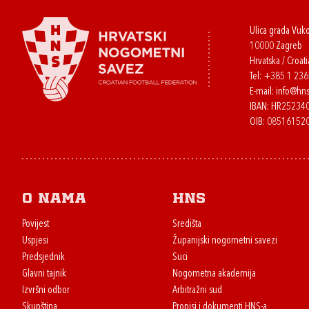
Ulica grada Vuk
10000 Zagreb
Hrvatska / Croati
Tel:
+385 1 23
E-mail:
info@hns
IBAN: HR2523
OIB: 08516152
O nama
HNS
Povijest
Središta
Uspjesi
Županijski nogometni savezi
Predsjednik
Suci
Glavni tajnik
Nogometna akademija
Izvršni odbor
Arbitražni sud
Skupština
Propisi i dokumenti HNS-a