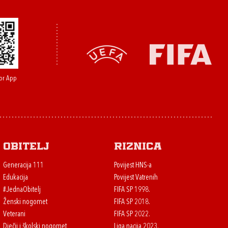
or App
Obitelj
Riznica
Generacija 111
Povijest HNS-a
Edukacija
Povijest Vatrenih
#JednaObitelj
FIFA SP 1998.
Ženski nogomet
FIFA SP 2018.
Veterani
FIFA SP 2022.
Dječji i školski nogomet
Liga nacija 2023.