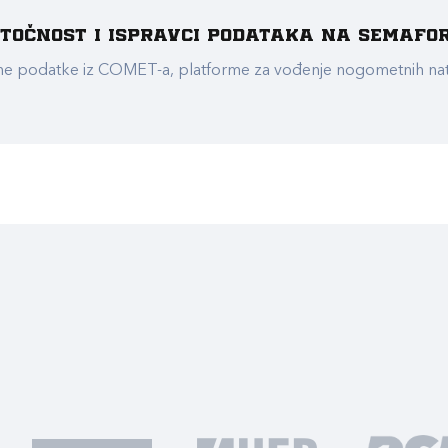
e točnost i ispravci podataka na Semafo
ualne podatke iz COMET-a, platforme za vođenje nogometnih n