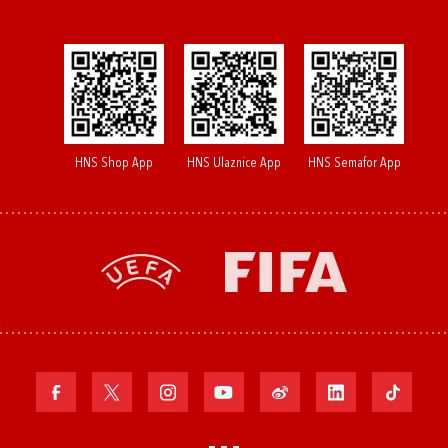
HNS Shop App
HNS Ulaznice App
HNS Semafor App