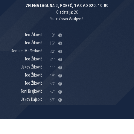
ZELENA LAGUNA 3, POREČ, 19.09.2020. 10:00
Gledatelja: 20
Suci: Zoran Vasiljević.
Teo Žiković
3'
Teo Žiković
15'
Demirel Međedović
30'
Teo Žiković
34'
Jakov Žiković
41'
Teo Žiković
49'
Teo Žiković
53'
Toni Brajković
57'
Jakov Kajapić
59'