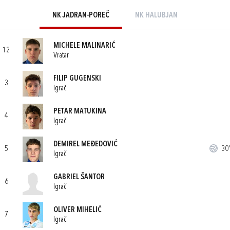
NK JADRAN-POREČ
NK HALUBJAN
MICHELE MALINARIĆ
12
Vratar
FILIP GUGENSKI
3
Igrač
PETAR MATUKINA
4
Igrač
DEMIREL MEĐEDOVIĆ
5
30'
Igrač
GABRIEL ŠANTOR
6
Igrač
OLIVER MIHELIĆ
7
Igrač