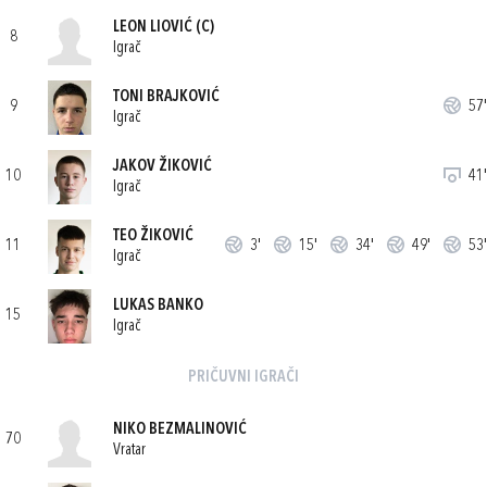
LEON LIOVIĆ
(C)
8
Igrač
TONI BRAJKOVIĆ
9
57'
Igrač
JAKOV ŽIKOVIĆ
10
41'
Igrač
TEO ŽIKOVIĆ
11
3'
15'
34'
49'
53'
Igrač
LUKAS BANKO
15
Igrač
PRIČUVNI IGRAČI
NIKO BEZMALINOVIĆ
70
Vratar