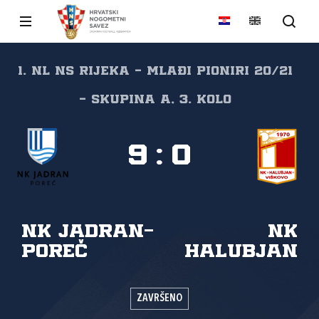
1. NL NS Rijeka - mlađi pioniri 20/21
- skupina A, 3. kolo
9
:
0
NK Jadran-
NK
Poreč
Halubjan
ZAVRŠENO