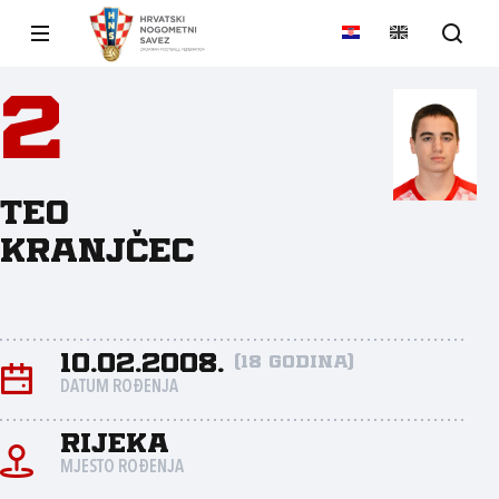
2
Teo
Kranjčec
10.02.2008.
(18 godina)
DATUM ROĐENJA
Rijeka
MJESTO ROĐENJA