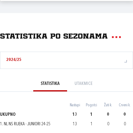
Statistika po sezonama
2024/25
STATISTIKA
UTAKMICE
Nastupi
Pogotci
Žuti k.
Crveni k.
UKUPNO
13
1
0
0
1. NL NS RIJEKA - JUNIORI 24-25
13
1
0
0