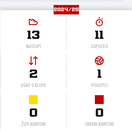
2024/25
13
11
NASTUPI
ZAPOČEO
2
1
UŠAO S KLUPE
POGOTCI
0
0
ŽUTI KARTONI
CRVENI KARTONI