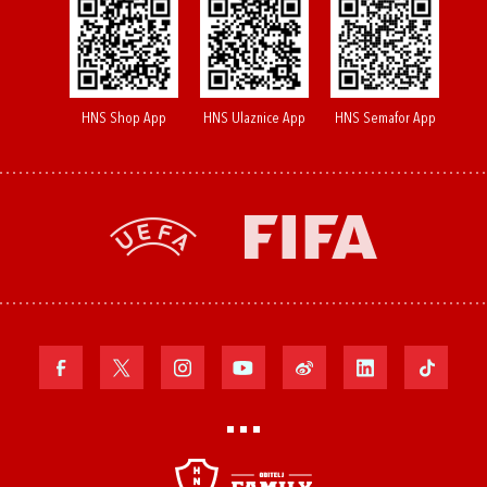
HNS Shop App
HNS Ulaznice App
HNS Semafor App