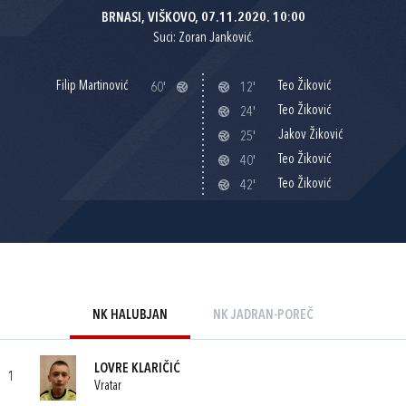
BRNASI, VIŠKOVO, 07.11.2020. 10:00
Suci: Zoran Janković.
Filip Martinović
Teo Žiković
60'
12'
Teo Žiković
24'
Jakov Žiković
25'
Teo Žiković
40'
Teo Žiković
42'
NK HALUBJAN
NK JADRAN-POREČ
LOVRE KLARIČIĆ
1
Vratar