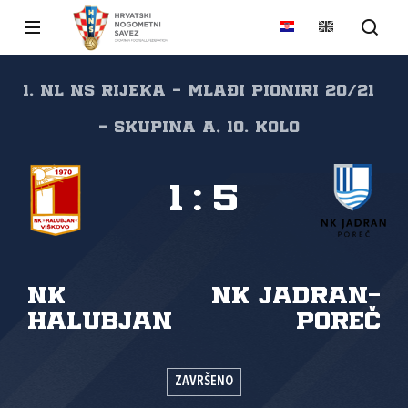
1. NL NS Rijeka - mlađi pioniri 20/21
- skupina A, 10. kolo
1
:
5
NK
NK Jadran-
Halubjan
Poreč
ZAVRŠENO