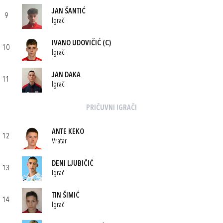
JAN ŠANTIĆ
9
Igrač
IVANO UDOVIČIĆ
(C)
10
Igrač
JAN DAKA
11
Igrač
PRIČUVNI IGRAČI
ANTE KEKO
12
Vratar
DENI LJUBIČIĆ
13
Igrač
TIN ŠIMIĆ
14
Igrač