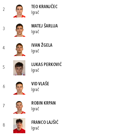
TEO KRANJČEC
2
Igrač
MATEJ ŠARLIJA
3
Igrač
IVAN ŽGELA
4
Igrač
LUKAS PERKOVIĆ
5
Igrač
VID VLAŠE
6
Igrač
ROBIN KRPAN
7
Igrač
FRANCO LAJŠIĆ
8
Igrač