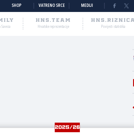
SHOP
VATRENO SRCE
MEDIJI
MILY
HNS.TEAM
HNS.RIZNIC
a Saveza
Hrvatske reprezentacije
Povijest i statistika
2025/26