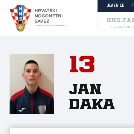
ULAZNICE
HNS.FA
Službena stranic
13
Jan
Daka