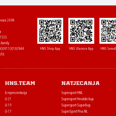
ovara 269A
a
61555
.family
HNS Shop App
HNS Ulaznice App
HNS Semaf
400091100187844
078
HNS.team
Natjecanja
A reprezentacija
Supersport HNL
U-21
Supersport Hrvatski kup
U-19
Supersport Superkup
U-17
SuperSport Prva NL