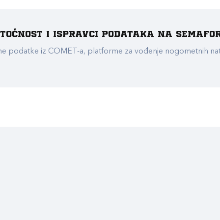
e točnost i ispravci podataka na Semafo
ualne podatke iz COMET-a, platforme za vođenje nogometnih n