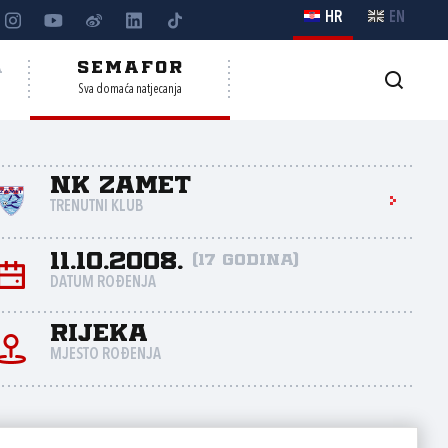
HR
EN
A
SEMAFOR
Sva domaća natjecanja
NK Zamet
TRENUTNI KLUB
11.10.2008.
(17 godina)
DATUM ROĐENJA
Rijeka
MJESTO ROĐENJA