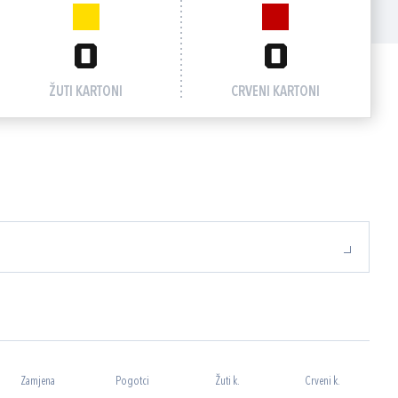
0
0
ŽUTI KARTONI
CRVENI KARTONI
Zamjena
Pogotci
Žuti k.
Crveni k.