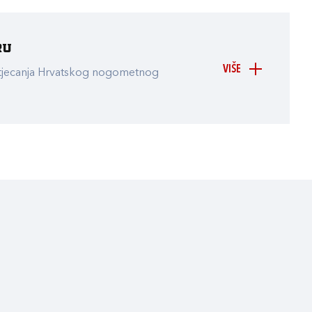
ru
VIŠE
atjecanja Hrvatskog nogometnog