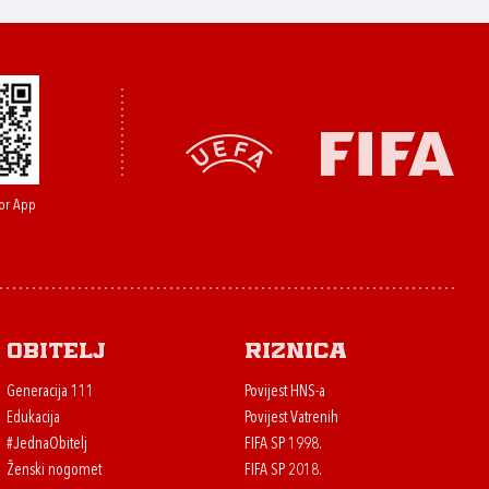
or App
Obitelj
Riznica
Generacija 111
Povijest HNS-a
Edukacija
Povijest Vatrenih
#JednaObitelj
FIFA SP 1998.
Ženski nogomet
FIFA SP 2018.