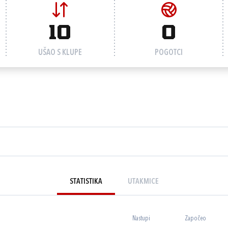
10
0
UŠAO S KLUPE
POGOTCI
STATISTIKA
UTAKMICE
Nastupi
Započeo