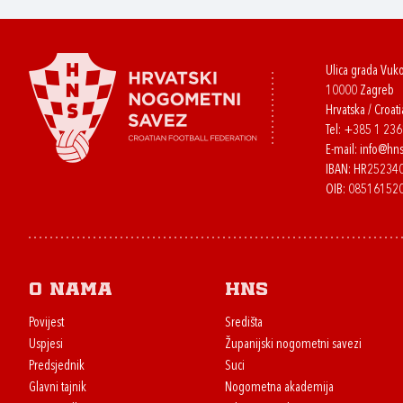
Ulica grada Vuk
10000 Zagreb
Hrvatska / Croati
Tel:
+385 1 23
E-mail:
info@hns
IBAN: HR2523
OIB: 08516152
O nama
HNS
Povijest
Središta
Uspjesi
Županijski nogometni savezi
Predsjednik
Suci
Glavni tajnik
Nogometna akademija