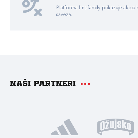
Platforma hns.family prikazuje akt
saveza.
Naši partneri