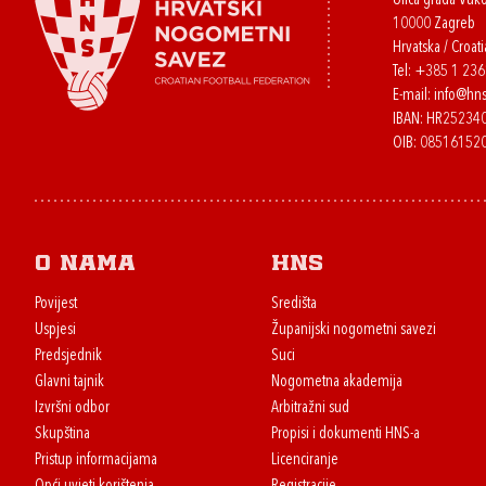
Ulica grada Vuk
10000 Zagreb
Hrvatska / Croati
Tel:
+385 1 23
E-mail:
info@hns
IBAN: HR2523
OIB: 08516152
O nama
HNS
Povijest
Središta
Uspjesi
Županijski nogometni savezi
Predsjednik
Suci
Glavni tajnik
Nogometna akademija
Izvršni odbor
Arbitražni sud
Skupština
Propisi i dokumenti HNS-a
Pristup informacijama
Licenciranje