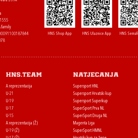
ovara 269A
a
61555
.family
HNS Shop App
HNS Ulaznice App
HNS Semaf
400091100187844
078
HNS.team
Natjecanja
A reprezentacija
Supersport HNL
U-21
Supersport Hrvatski kup
U-19
Supersport Superkup
U-17
SuperSport Prva NL
U-15
SuperSport Druga NL
A reprezentacija (Ž)
Magenta Liga
U-19 (Ž)
SuperSport HMNL