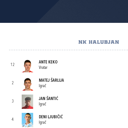
NK HALUBJAN
ANTE KEKO
12
Vratar
MATEJ ŠARLIJA
2
Igrač
JAN ŠANTIĆ
3
Igrač
DENI LJUBIČIĆ
4
Igrač