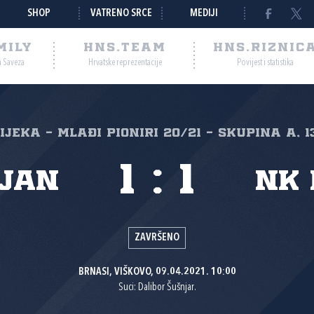
SHOP
VATRENO SRCE
MEDIJI
MILY
HNS.TEAM
HNS.RIZNIC
a Saveza
Hrvatske reprezentacije
Povijest i statistika
Rijeka - mlađi pioniri 20/21 - skupina A, 1
1
:
1
jan
NK 
ZAVRŠENO
BRNASI, VIŠKOVO, 09.04.2021. 10:00
Suci: Dalibor Šušnjar.