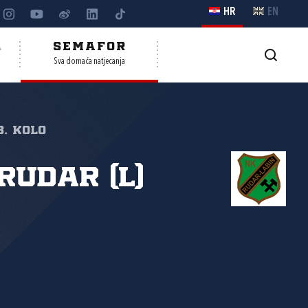
HR
EN
A
SEMAFOR
Sva domaća natjecanja
3. kolo
Rudar (L)