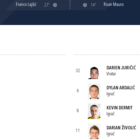
Franco Lajšić
Roan Mauro
27'
14'
DARIEN JURIČIĆ
32
Vratar
DYLAN ARDALIĆ
6
Igrač
KEVIN DERMIT
8
Igrač
DARIAN ŽIVOLIĆ
11
Igrač