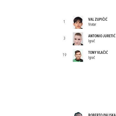
VAL ZUPIČIĆ
1
Vratar
ANTONIO JURETIĆ
3
Igrač
TONY VLAČIĆ
19
Igrač
ROBERTO PALISKA