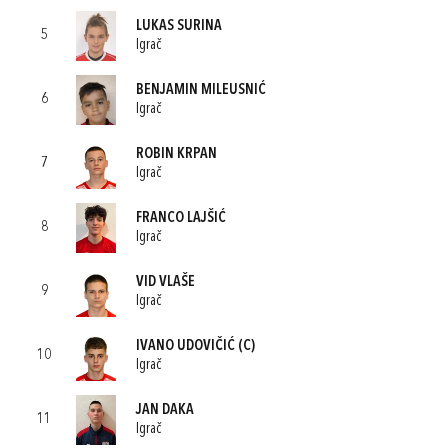
LUKAS SURINA
5
Igrač
BENJAMIN MILEUSNIĆ
6
Igrač
ROBIN KRPAN
7
Igrač
FRANCO LAJŠIĆ
8
Igrač
VID VLAŠE
9
Igrač
IVANO UDOVIČIĆ
(C)
10
Igrač
JAN DAKA
11
Igrač