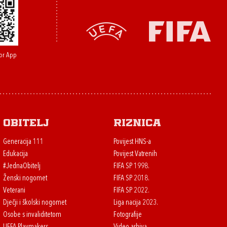
or App
Obitelj
Riznica
Generacija 111
Povijest HNS-a
Edukacija
Povijest Vatrenih
#JednaObitelj
FIFA SP 1998.
Ženski nogomet
FIFA SP 2018.
Veterani
FIFA SP 2022.
Dječji i školski nogomet
Liga nacija 2023.
Osobe s invaliditetom
Fotografije