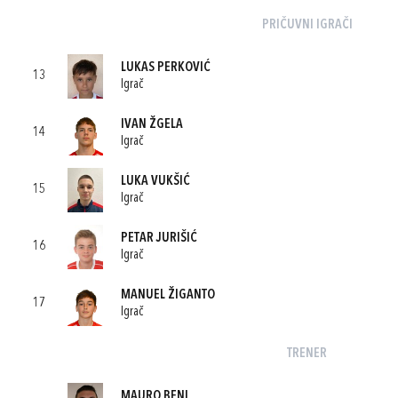
PRIČUVNI IGRAČI
LUKAS PERKOVIĆ
13
Igrač
IVAN ŽGELA
14
Igrač
LUKA VUKŠIĆ
15
Igrač
PETAR JURIŠIĆ
16
Igrač
MANUEL ŽIGANTO
17
Igrač
TRENER
MAURO BENI