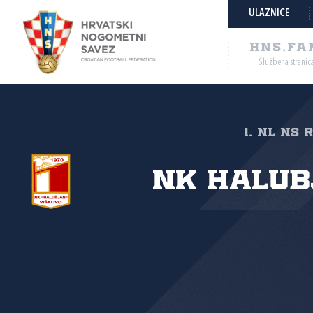
ULAZNICE
HNS.FA
Službena stranic
1. NL NS 
NK Halub