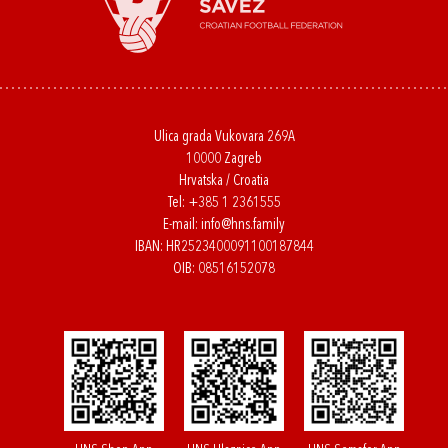
Ulica grada Vukovara 269A
10000 Zagreb
Hrvatska / Croatia
Tel:
+385 1 2361555
E-mail:
info@hns.family
IBAN: HR2523400091100187844
OIB: 08516152078