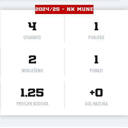
2024/25 - NK MUNE
4
1
UTAKMICE
POBJEDE
2
1
NERIJEŠENO
PORAZI
1,25
+0
PROSJEK BODOVA
GOL RAZLIKA