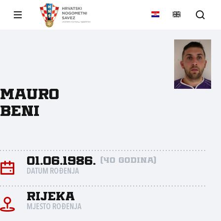
Mauro
Beni
01.06.1986.
(40 godina)
DATUM ROĐENJA
Rijeka
MJESTO ROĐENJA