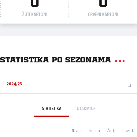
0
0
ŽUTI KARTONI
CRVENI KARTONI
Statistika po sezonama
2024/25
STATISTIKA
UTAKMICE
Nastupi
Pogotci
Žuti k.
Crveni k.