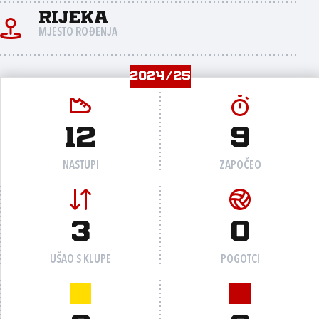
Rijeka
MJESTO ROĐENJA
2024/25
12
9
NASTUPI
ZAPOČEO
3
0
UŠAO S KLUPE
POGOTCI