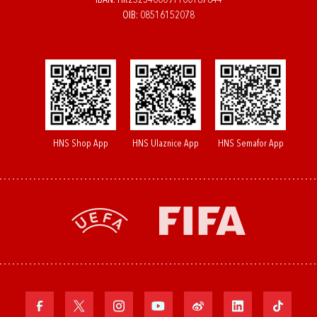
IBAN: HR2523400091100187844
OIB: 08516152078
HNS Shop App
HNS Ulaznice App
HNS Semafor App