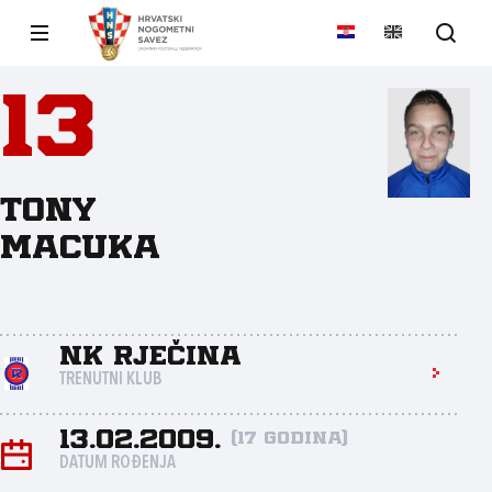
13
Tony
Macuka
NK Rječina
TRENUTNI KLUB
13.02.2009.
(17 godina)
DATUM ROĐENJA