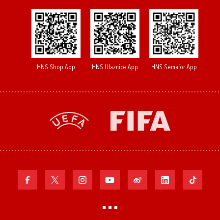
HNS Shop App
HNS Ulaznice App
HNS Semafor App