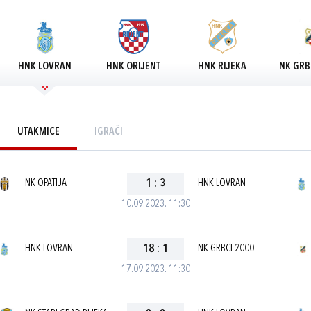
HNK LOVRAN
HNK ORIJENT
HNK RIJEKA
NK GRB
UTAKMICE
IGRAČI
NK OPATIJA
1
:
3
HNK LOVRAN
10.09.2023. 11:30
HNK LOVRAN
18
:
1
NK GRBCI 2000
17.09.2023. 11:30