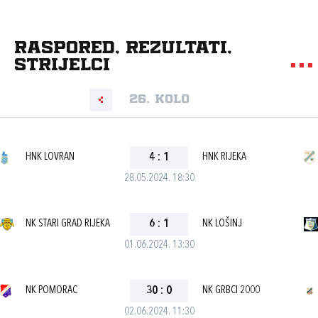
Raspored, rezultati,
strijelci
26. kolo
HNK LOVRAN
4
:
1
HNK RIJEKA
28.05.2024. 18:30
NK STARI GRAD RIJEKA
6
:
1
NK LOŠINJ
01.06.2024. 13:30
NK POMORAC
30
:
0
NK GRBCI 2000
02.06.2024. 11:30