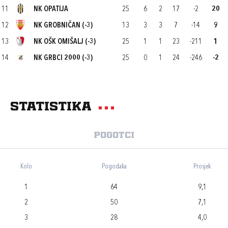
11
NK OPATIJA
25
6
2
17
-2
20
12
NK GROBNIČAN (-3)
13
3
3
7
-14
9
13
NK OŠK OMIŠALJ (-3)
25
1
1
23
-211
1
14
NK GRBCI 2000 (-3)
25
0
1
24
-246
-2
Statistika
Pogotci
Kolo
Pogodaka
Prosjek
1
64
9,1
2
50
7,1
3
28
4,0