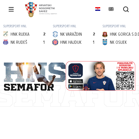
SUPERSPORT HNL
SUPERSPORT HNL
SUPERSPORT HNL
HNK RIJEKA
2
NK VARAŽDIN
2
HNK GORICA S.D.
NK RUDEŠ
1
HNK HAJDUK
1
NK OSIJEK
semafor
SEMAFO