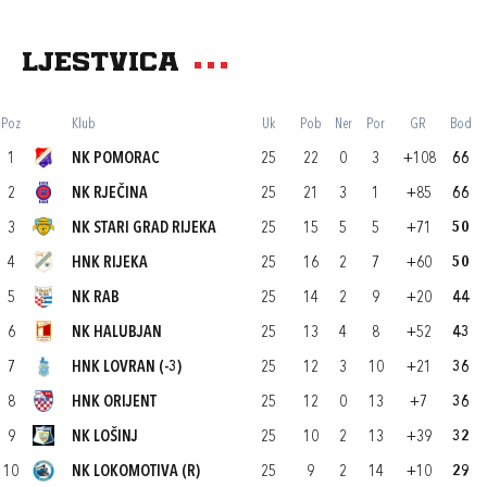
Ljestvica
Poz
Klub
Uk
Pob
Ner
Por
GR
Bod
1
NK POMORAC
25
22
0
3
+108
66
2
NK RJEČINA
25
21
3
1
+85
66
3
NK STARI GRAD RIJEKA
25
15
5
5
+71
50
4
HNK RIJEKA
25
16
2
7
+60
50
5
NK RAB
25
14
2
9
+20
44
6
NK HALUBJAN
25
13
4
8
+52
43
7
HNK LOVRAN (-3)
25
12
3
10
+21
36
8
HNK ORIJENT
25
12
0
13
+7
36
9
NK LOŠINJ
25
10
2
13
+39
32
10
NK LOKOMOTIVA (R)
25
9
2
14
+10
29