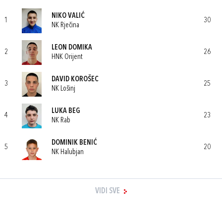
NIKO VALIĆ
1
30
NK Rječina
LEON DOMIKA
2
26
HNK Orijent
DAVID KOROŠEC
3
25
NK Lošinj
LUKA BEG
4
23
NK Rab
DOMINIK BENIĆ
5
20
NK Halubjan
VIDI SVE