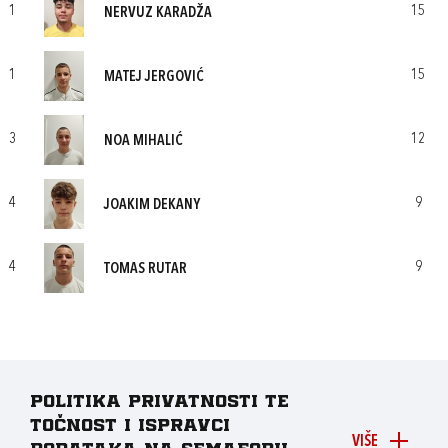
1
15
NERVUZ KARADŽA
1
15
MATEJ JERGOVIĆ
3
12
NOA MIHALIĆ
4
9
JOAKIM DEKANY
4
9
TOMAS RUTAR
Politika privatnosti te
točnost i ispravci
VIŠE