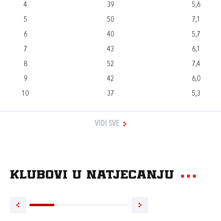
4
39
5,6
5
50
7,1
6
40
5,7
7
43
6,1
8
52
7,4
9
42
6,0
10
37
5,3
VIDI SVE
Klubovi u natjecanju