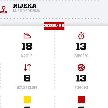
Rijeka
MJESTO ROĐENJA
2025/26
18
13
NASTUPI
ZAPOČEO
5
13
UŠAO S KLUPE
POGOTCI