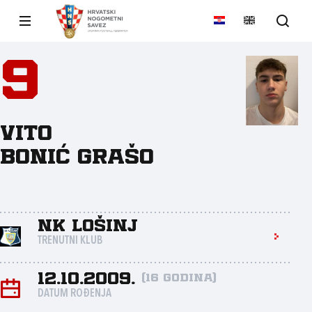
9
Vito
Bonić Grašo
NK Lošinj
TRENUTNI KLUB
12.10.2009.
(16 godina)
DATUM ROĐENJA