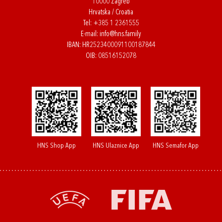
10000 Zagreb
Hrvatska / Croatia
Tel:
+385 1 2361555
E-mail:
info@hns.family
IBAN: HR2523400091100187844
OIB: 08516152078
HNS Shop App
HNS Ulaznice App
HNS Semafor App