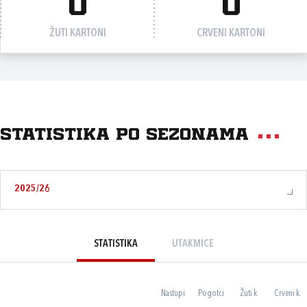
0
0
ŽUTI KARTONI
CRVENI KARTONI
Statistika po sezonama
2025/26
STATISTIKA
UTAKMICE
Nastupi
Pogotci
Žuti k.
Crveni k.