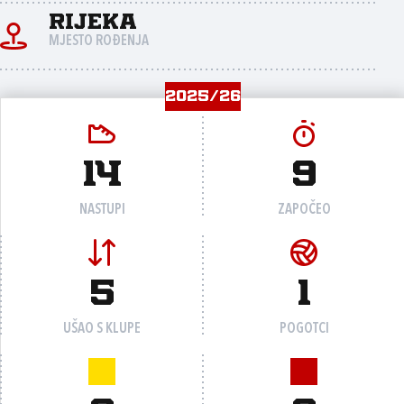
Rijeka
MJESTO ROĐENJA
2025/26
14
9
NASTUPI
ZAPOČEO
5
1
UŠAO S KLUPE
POGOTCI