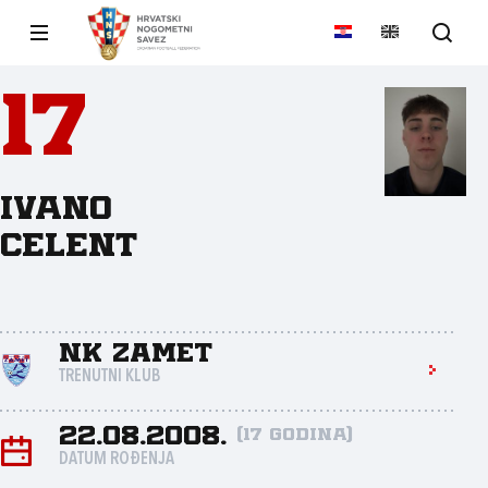
17
Ivano
Celent
NK Zamet
TRENUTNI KLUB
22.08.2008.
(17 godina)
DATUM ROĐENJA