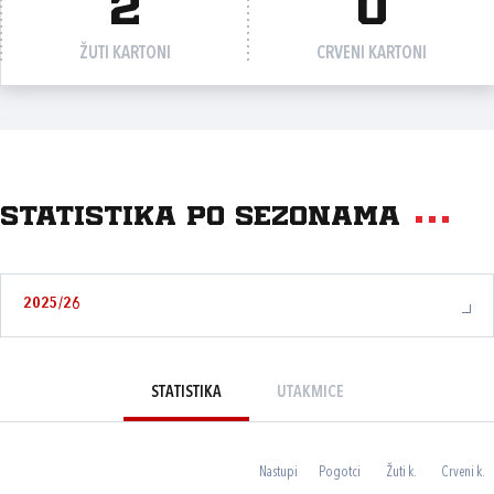
2
0
ŽUTI KARTONI
CRVENI KARTONI
Statistika po sezonama
2025/26
STATISTIKA
UTAKMICE
Nastupi
Pogotci
Žuti k.
Crveni k.