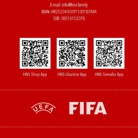
E-mail:
info@hns.family
IBAN: HR2523400091100187844
OIB: 08516152078
HNS Shop App
HNS Ulaznice App
HNS Semafor App