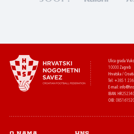
Ulica grada Vuk
10000 Zagreb
Hrvatska / Croati
Tel:
+385 1 23
E-mail:
info@hns
IBAN: HR2523
OIB: 08516152
O nama
HNS