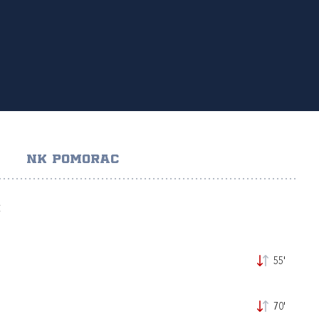
NK POMORAC
Ć
55'
70'