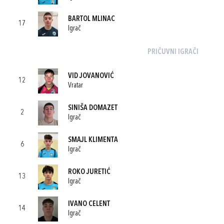
BARTOL MLINAC
17
Igrač
PRIČUVNI IGRAČI
VID JOVANOVIĆ
12
Vratar
SINIŠA DOMAZET
2
Igrač
SMAJL KLIMENTA
6
Igrač
ROKO JURETIĆ
13
Igrač
IVANO CELENT
14
Igrač