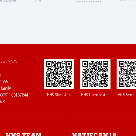
ovara 269A
a
61555
.family
HNS Shop App
HNS Ulaznice App
HNS Semaf
400091100187844
078
HNS.team
Natjecanja