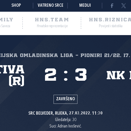
SHOP
VATRENO SRCE
MEDIJI
MILY
HNS.TEAM
HNS.RIZNIC
a Saveza
Hrvatske reprezentacije
Povijest i statistika
nijska omladinska liga - Pioniri 21/22, 17.
tiva
2
:
3
NK
(R)
ZAVRŠENO
SRC BELVEDER, RIJEKA, 27.03.2022. 11:30
Gledatelja: 30
Suci: Adrian Ivošević.