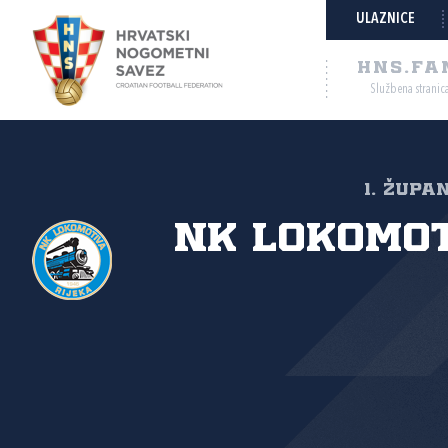
ULAZNICE
HNS.FA
Službena stranic
1. Župa
NK Lokomo