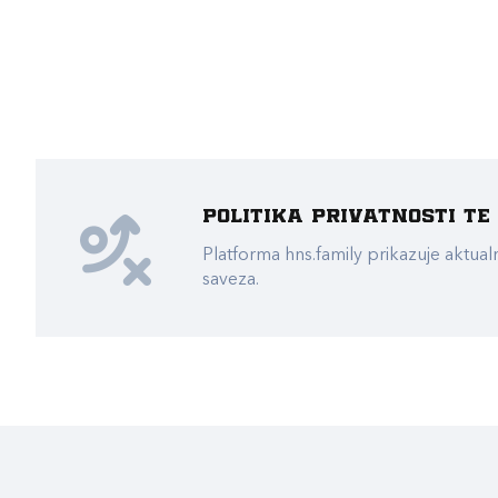
Politika privatnosti t
Platforma hns.family prikazuje akt
saveza.