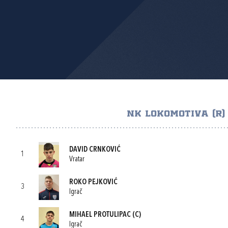
NK LOKOMOTIVA (R)
DAVID CRNKOVIĆ
1
Vratar
ROKO PEJKOVIĆ
3
Igrač
MIHAEL PROTULIPAC
(C)
4
Igrač