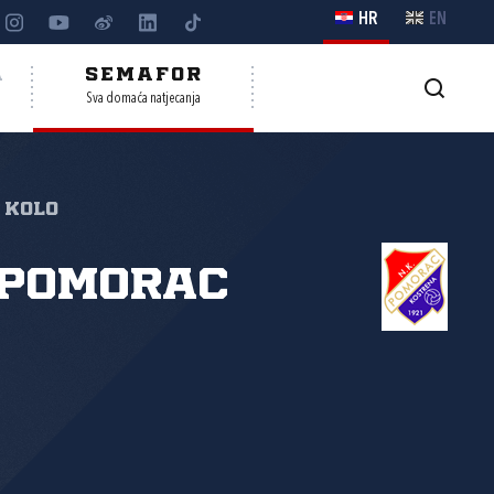
HR
EN
A
SEMAFOR
Sva domaća natjecanja
 kolo
 Pomorac