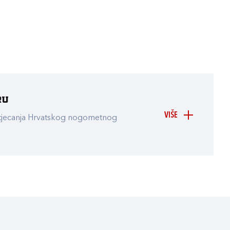
ru
VIŠE
atjecanja Hrvatskog nogometnog