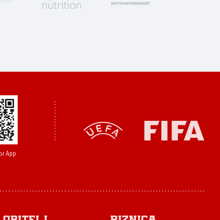
or App
Obitelj
Riznica