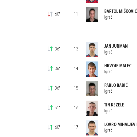
BARTOL MIŠKOVIĆ
60'
11
Igrač
JAN JURMAN
36'
13
Igrač
HRVOJE MALEC
36'
14
Igrač
PABLO BABIĆ
36'
15
Igrač
TIN KEZELE
51'
16
Igrač
LOVRO MIHALJEVI
60'
17
Igrač