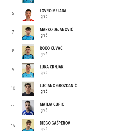
LOVRO MELADA
5
Igrač
MARKO DEJANOVIĆ
7
Igrač
ROKO KUVAČ
8
Igrač
LUKA CRNJAK
9
Igrač
LUCIANO GROZDANIĆ
10
Igrač
MATIJA ČUPIĆ
11
Igrač
DIEGO GAŠPEROV
15
Igrač