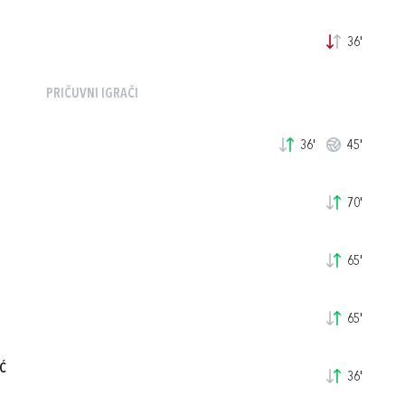
36'
PRIČUVNI IGRAČI
36'
45'
70'
65'
65'
Ć
36'