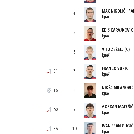
MAX NIKOLIĆ - RA
4
Igrač
EDIS KARAJKOVIĆ
5
Igrač
VITO ŽEŽELJ
(C)
6
Igrač
FRANCO VUKIĆ
51'
7
Igrač
NIKŠA MILANOVIĆ
16'
8
Igrač
GORDAN MATEŠIĆ
60'
9
Igrač
IVAN FRAN GUGIĆ
36'
10
Igrač