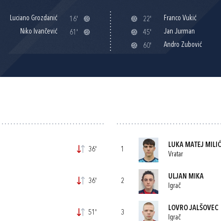
Luciano Grozdanić
Franco Vukić
16'
22'
Niko Ivančević
Jan Jurman
61'
45'
Andro Zubović
60'
LUKA MATEJ MILI
36'
1
Vratar
ULJAN MIKA
36'
2
Igrač
LOVRO JALŠOVEC
51'
3
Igrač