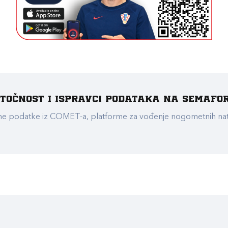
e točnost i ispravci podataka na Semafo
ualne podatke iz COMET-a, platforme za vođenje nogometnih n