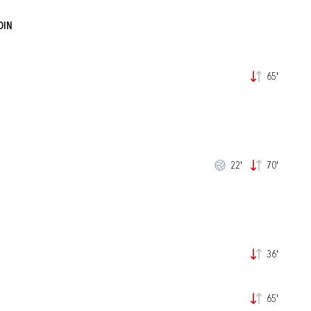
DIN
65'
22'
70'
36'
65'