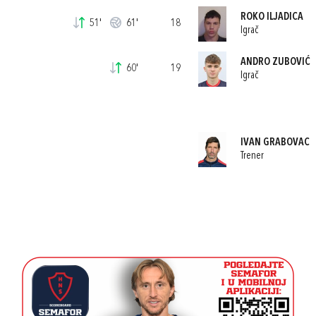
ROKO ILJADICA
51'
61'
18
Igrač
ANDRO ZUBOVIĆ
60'
19
Igrač
IVAN GRABOVAC
Trener