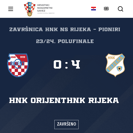
Završnica HNK NS Rijeka - PIONIRI
23/24, Polufinale
0
:
4
HNK Orijent
HNK Rijeka
ZAVRŠENO