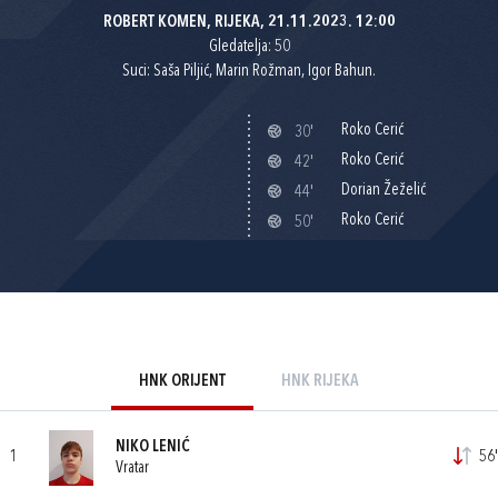
ROBERT KOMEN, RIJEKA, 21.11.2023. 12:00
Gledatelja: 50
Suci: Saša Piljić, Marin Rožman, Igor Bahun.
Roko Cerić
30'
Roko Cerić
42'
Dorian Žeželić
44'
Roko Cerić
50'
HNK ORIJENT
HNK RIJEKA
NIKO LENIĆ
1
56'
Vratar