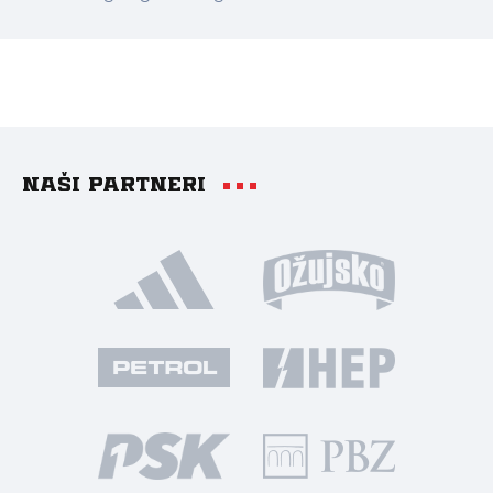
Naši partneri