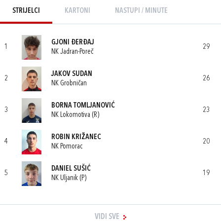
STRIJELCI
KARTONI
NASTUPI / MINUTE
GJONI ĐERĐAJ
1
29
NK Jadran-Poreč
JAKOV SUDAN
2
26
NK Grobničan
BORNA TOMLJANOVIĆ
3
23
NK Lokomotiva (R)
ROBIN KRIŽANEC
4
20
NK Pomorac
DANIEL SUŠIĆ
5
19
NK Uljanik (P)
VIDI SVE