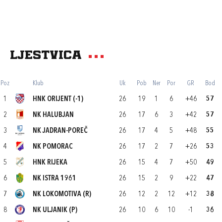
Ljestvica
Poz
Klub
Uk
Pob
Ner
Por
GR
Bod
1
HNK ORIJENT (-1)
26
19
1
6
+46
57
2
NK HALUBJAN
26
17
6
3
+42
57
3
NK JADRAN-POREČ
26
17
4
5
+48
55
4
NK POMORAC
26
17
2
7
+26
53
5
HNK RIJEKA
26
15
4
7
+50
49
6
NK ISTRA 1961
26
15
2
9
+22
47
7
NK LOKOMOTIVA (R)
26
12
2
12
+12
38
8
NK ULJANIK (P)
26
10
6
10
-1
36