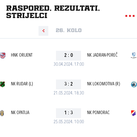
Raspored, rezultati,
strijelci
26. kolo
HNK ORIJENT
2
:
0
NK JADRAN-POREČ
30.04.2024. 17:00
NK RUDAR (L)
3
:
2
NK LOKOMOTIVA (R)
21.05.2024. 18:30
NK OPATIJA
1
:
3
NK POMORAC
25.05.2024. 10:00