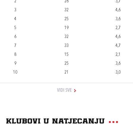
2
26
3,7
3
32
4,6
4
25
3,6
5
19
2,7
6
32
4,6
7
33
4,7
8
15
2,1
9
25
3,6
10
21
3,0
VIDI SVE
Klubovi u natjecanju