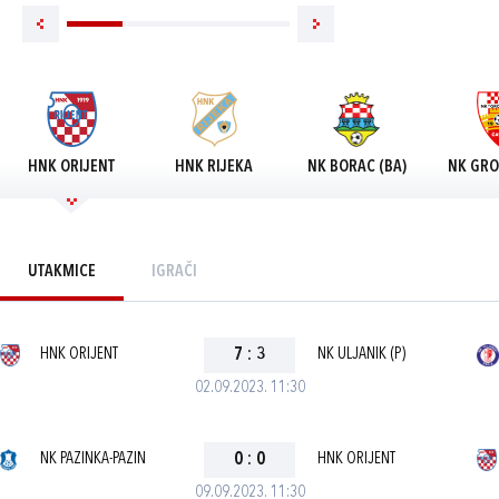
HNK ORIJENT
HNK RIJEKA
NK BORAC (BA)
NK GRO
UTAKMICE
IGRAČI
HNK ORIJENT
7
:
3
NK ULJANIK (P)
02.09.2023. 11:30
NK PAZINKA-PAZIN
0
:
0
HNK ORIJENT
09.09.2023. 11:30