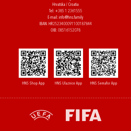
Hrvatska / Croatia
Tel:
+385 1 2361555
E-mail:
info@hns.family
IBAN: HR2523400091100187844
OIB: 08516152078
HNS Shop App
HNS Ulaznice App
HNS Semafor App