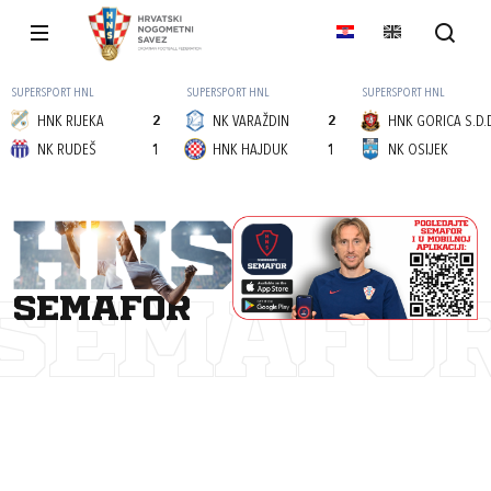
SUPERSPORT HNL
SUPERSPORT HNL
SUPERSPORT HNL
HNK RIJEKA
2
NK VARAŽDIN
2
HNK GORICA S.D.
NK RUDEŠ
1
HNK HAJDUK
1
NK OSIJEK
semafor
SEMAFO