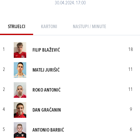
30.04.2024. 17:00
STRIJELCI
KARTONI
NASTUPI / MINUTE
1
18
FILIP BLAŽEVIĆ
2
11
MATEJ JURIŠIĆ
2
11
ROKO ANTONIĆ
4
9
DAN GRAČANIN
5
6
ANTONIO BARBIĆ