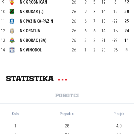
9
NK GROBNIČAN
26
9
5
12
-5
32
10
NK RUDAR (L)
26
9
3
14
-12
30
11
NK PAZINKA-PAZIN
26
6
7
13
-22
25
12
NK OPATIJA
26
6
6
14
-18
24
13
NK BORAC (BA)
26
3
2
21
-92
11
14
NK VINODOL
26
1
2
23
-96
5
Statistika
Pogotci
Kolo
Pogodaka
Prosjek
1
28
4,0